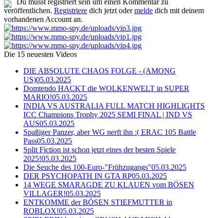
Du musst registriert sein um einen Kommentar zu
veröffentlichen.
Registriere
dich jetzt oder
melde
dich mit deinem
vorhandenen Account an.
Die 15 neuesten Videos
DIE ABSOLUTE CHAOS FOLGE - (AMONG
US)
05.03.2025
Domtendo HACKT die WOLKENWELT in SUPER
MARIO!
05.03.2025
INDIA VS AUSTRALIA FULL MATCH HIGHLIGHTS
ICC Champions Trophy 2025 SEMI FINAL | IND VS
AUS
05.03.2025
Spaßiger Panzer, aber WG nerft ihn :( ERAC 105 Battle
Pass
05.03.2025
Split Fiction ist schon jetzt eines der besten Spiele
2025!
05.03.2025
Die Seuche des 100-Euro-"Frühzugangs"
05.03.2025
DER PSYCHOPATH IN GTA RP
05.03.2025
14 WEGE SMARAGDE ZU KLAUEN vom BÖSEN
VILLAGER!
05.03.2025
ENTKOMME der BÖSEN STIEFMUTTER in
ROBLOX!
05.03.2025