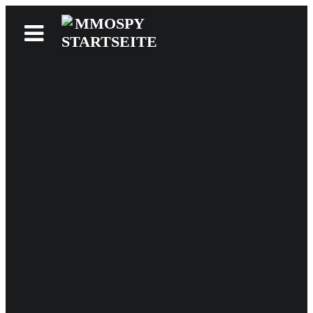
News
Reviews
Games
Videos
MMOwiki