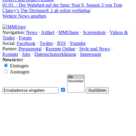
01.01.
- Der Wahrheit auf der Spur: Year 6, Season 3 von Tom
Clancy’s The Division® 2 ab sofort verfügbar
Weitere News ansehen
Navigation:
News
·
Artikel
·
MMObase
·
Screenshots
·
Videos &
Trailer
·
Forum
Social:
Facebook
·
Twitter
·
RSS
·
Youtube
Partner:
Presseportal
·
Rezepte Online
·
Style und News
·
Kontakt
·
Jobs
·
Datenschutzerklärung
·
Impressum
News
letter
Eintragen
Austragen