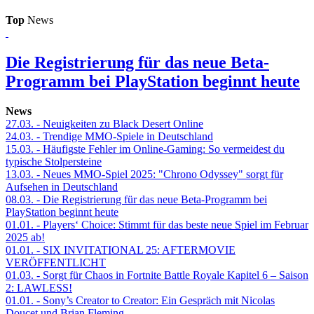
Top
News
Die Registrierung für das neue Beta-
Programm bei PlayStation beginnt heute
News
27.03.
- Neuigkeiten zu Black Desert Online
24.03.
- Trendige MMO-Spiele in Deutschland
15.03.
- Häufigste Fehler im Online-Gaming: So vermeidest du
typische Stolpersteine
13.03.
- Neues MMO-Spiel 2025: "Chrono Odyssey" sorgt für
Aufsehen in Deutschland
08.03.
- Die Registrierung für das neue Beta-Programm bei
PlayStation beginnt heute
01.01.
- Players‘ Choice: Stimmt für das beste neue Spiel im Februar
2025 ab!
01.01.
- SIX INVITATIONAL 25: AFTERMOVIE
VERÖFFENTLICHT
01.03.
- Sorgt für Chaos in Fortnite Battle Royale Kapitel 6 – Saison
2: LAWLESS!
01.01.
- Sony’s Creator to Creator: Ein Gespräch mit Nicolas
Doucet und Brian Fleming