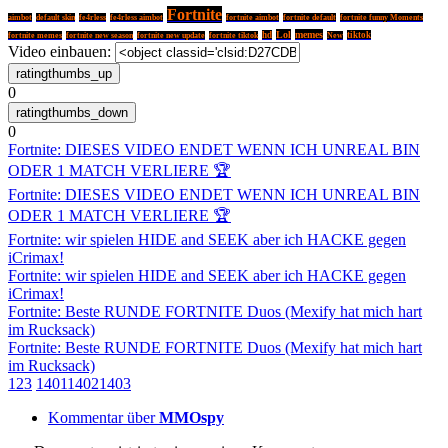
Fortnite
aimbot
default skin
fe4rless
fe4rless aimbot
fortnite aimbot
fortnite default
fortnite funny Moments
Lol
memes
hd
tiktok
fortnite memes
fortnite new season
fortnite new update
fortnite tiktok
New
Video einbauen:
0
0
Fortnite: DIESES VIDEO ENDET WENN ICH UNREAL BIN
ODER 1 MATCH VERLIERE 🏆
Fortnite: DIESES VIDEO ENDET WENN ICH UNREAL BIN
ODER 1 MATCH VERLIERE 🏆
Fortnite: wir spielen HIDE and SEEK aber ich HACKE gegen
iCrimax!
Fortnite: wir spielen HIDE and SEEK aber ich HACKE gegen
iCrimax!
Fortnite: Beste RUNDE FORTNITE Duos (Mexify hat mich hart
im Rucksack)
Fortnite: Beste RUNDE FORTNITE Duos (Mexify hat mich hart
im Rucksack)
1
2
3
1401
1402
1403
Kommentar über
MMOspy