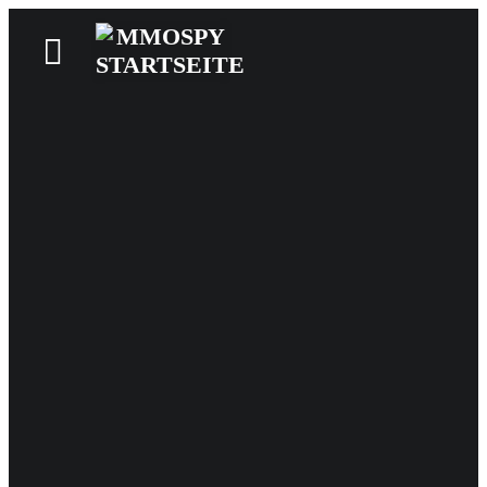
News
Reviews
Games
Videos
MMOwiki