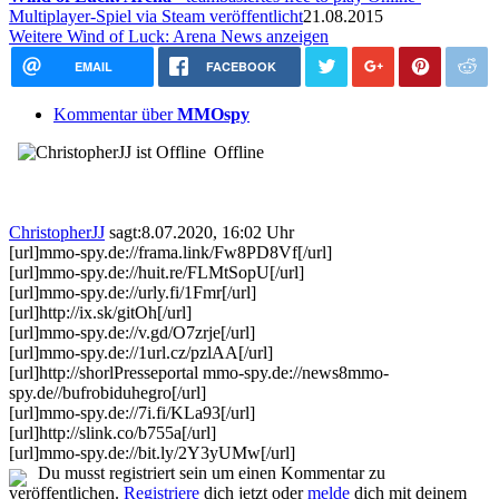
Multiplayer-Spiel via Steam veröffentlicht
21.08.2015
Weitere Wind of Luck: Arena News anzeigen
EMAIL
FACEBOOK
Kommentar über
MMOspy
Offline
ChristopherJJ
sagt:
8.07.2020, 16:02 Uhr
[url]mmo-spy.de://frama.link/Fw8PD8Vf[/url]
[url]mmo-spy.de://huit.re/FLMtSopU[/url]
[url]mmo-spy.de://urly.fi/1Fmr[/url]
[url]http://ix.sk/gitOh[/url]
[url]mmo-spy.de://v.gd/O7zrje[/url]
[url]mmo-spy.de://1url.cz/pzlAA[/url]
[url]http://shorlPresseportal mmo-spy.de://news8mmo-
spy.de//bufrobiduhegro[/url]
[url]mmo-spy.de://7i.fi/KLa93[/url]
[url]http://slink.co/b755a[/url]
[url]mmo-spy.de://bit.ly/2Y3yUMw[/url]
Du musst registriert sein um einen Kommentar zu
veröffentlichen.
Registriere
dich jetzt oder
melde
dich mit deinem