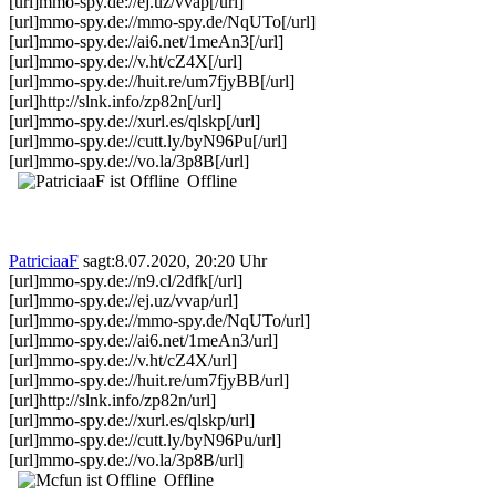
[url]mmo-spy.de://ej.uz/vvap[/url]
[url]mmo-spy.de://mmo-spy.de/NqUTo[/url]
[url]mmo-spy.de://ai6.net/1meAn3[/url]
[url]mmo-spy.de://v.ht/cZ4X[/url]
[url]mmo-spy.de://huit.re/um7fjyBB[/url]
[url]http://slnk.info/zp82n[/url]
[url]mmo-spy.de://xurl.es/qlskp[/url]
[url]mmo-spy.de://cutt.ly/byN96Pu[/url]
[url]mmo-spy.de://vo.la/3p8B[/url]
Offline
PatriciaaF
sagt:
8.07.2020, 20:20 Uhr
[url]mmo-spy.de://n9.cl/2dfk[/url]
[url]mmo-spy.de://ej.uz/vvap/url]
[url]mmo-spy.de://mmo-spy.de/NqUTo/url]
[url]mmo-spy.de://ai6.net/1meAn3/url]
[url]mmo-spy.de://v.ht/cZ4X/url]
[url]mmo-spy.de://huit.re/um7fjyBB/url]
[url]http://slnk.info/zp82n/url]
[url]mmo-spy.de://xurl.es/qlskp/url]
[url]mmo-spy.de://cutt.ly/byN96Pu/url]
[url]mmo-spy.de://vo.la/3p8B/url]
Offline