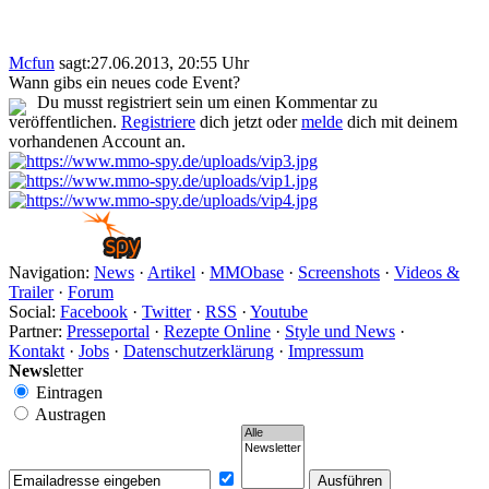
Mcfun
sagt:
27.06.2013, 20:55 Uhr
Wann gibs ein neues code Event?
Du musst registriert sein um einen Kommentar zu
veröffentlichen.
Registriere
dich jetzt oder
melde
dich mit deinem
vorhandenen Account an.
Navigation:
News
·
Artikel
·
MMObase
·
Screenshots
·
Videos &
Trailer
·
Forum
Social:
Facebook
·
Twitter
·
RSS
·
Youtube
Partner:
Presseportal
·
Rezepte Online
·
Style und News
·
Kontakt
·
Jobs
·
Datenschutzerklärung
·
Impressum
News
letter
Eintragen
Austragen