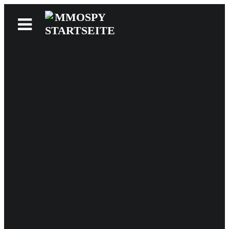
News
Reviews
Games
Videos
MMOwiki