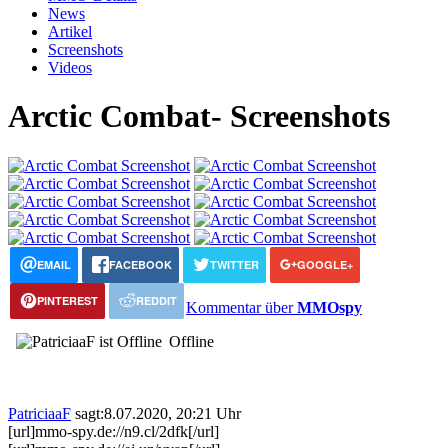
News
Artikel
Screenshots
Videos
Arctic Combat- Screenshots
EMAIL
FACEBOOK
TWITTER
GOOGLE+
PINTEREST
REDDIT
Kommentar über
MMOspy
Offline
PatriciaaF
sagt:
8.07.2020, 20:21 Uhr
[url]mmo-spy.de://n9.cl/2dfk[/url]