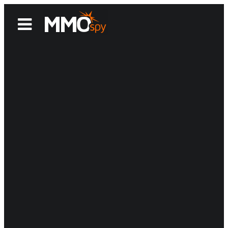
News
Reviews
Games
Videos
MMOwiki