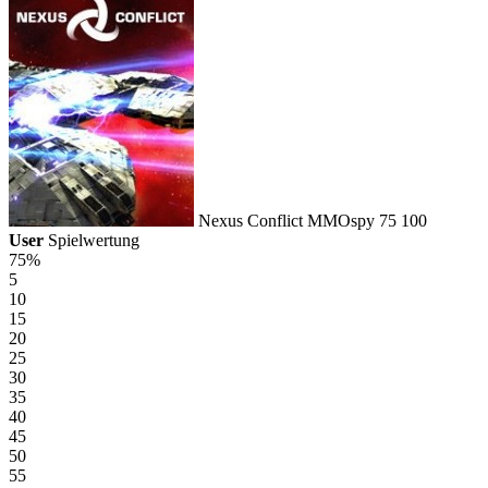
Nexus Conflict
MMOspy
75
100
User
Spielwertung
75%
5
10
15
20
25
30
35
40
45
50
55