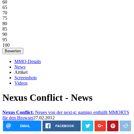
60
65
70
75
80
85
90
95
100
MMO-Details
News
Artikel
Screenshots
Videos
Nexus Conflict - News
Nexus Conflict:
Neues von der next-g: gamigo enthüllt MMORTS
für den Browser
27.02.2012
EMAIL
FACEBOOK