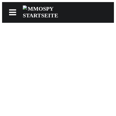
News
Reviews
Games
Videos
MMOwiki