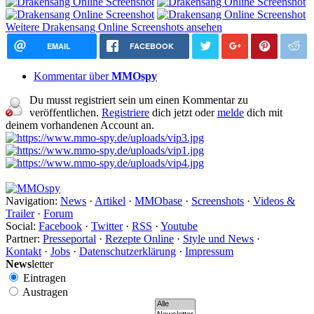
Weitere Drakensang Online Screenshots ansehen
EMAIL
FACEBOOK
Kommentar über
MMOspy
Du musst registriert sein um einen Kommentar zu
veröffentlichen.
Registriere
dich jetzt oder
melde
dich mit
deinem vorhandenen Account an.
Navigation:
News
·
Artikel
·
MMObase
·
Screenshots
·
Videos &
Trailer
·
Forum
Social:
Facebook
·
Twitter
·
RSS
·
Youtube
Partner:
Presseportal
·
Rezepte Online
·
Style und News
·
Kontakt
·
Jobs
·
Datenschutzerklärung
·
Impressum
News
letter
Eintragen
Austragen