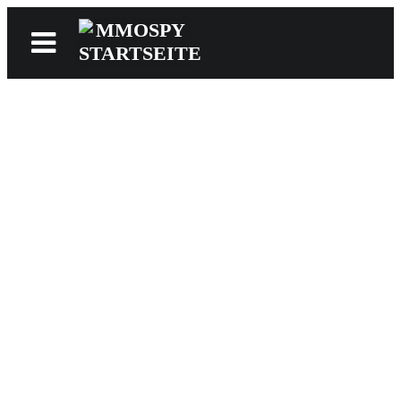
News
Reviews
Games
Videos
MMOwiki