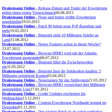
Drakensang Online
- Release-Datum und Trailer der Erweiterung
geben einen ersten Vorgeschmack
06.08.2015
Drakensang Online
- Neue und bisher größte Erweiterung
angekündigt
19.03.2015
Drakensang Online
- Patch 90 bringt neue PvP-Rangliste und
mehr
19.02.2013
Drakensang Online
- Bigpoint zieht 10 Millionen Spieler an
Land
31.08.2012
Drakensang Online
- Neues Features schon in dieser Woche?
23.07.2012
Drakensang Online
- Browser-MMO wird mit der Atlantis-
Erweiterung ausgestattet
06.07.2012
Drakensang Online
- Bigpoint führt die Zwischenwelten
ein
31.05.2012
Drakensang Online
- Bigpoint lässt die Sektkorken knallen: 5
Millionen registrierte Konten
03.04.2012
Drakensang Online
- Neuerungen für das Skillsystem
21.03.2012
Drakensang Online
- Browser-MMO verzeichnet drei Millionen
angemeldete User
27.01.2012
Drakensang Online
- Große Updates erscheinen bis
Weihnachten
13.12.2011
Drakensang Online
- Content-Erweiterung Nordlande kommt im
Dezember
01.12.2011
Drakensang Online
- Der nächste Patch ist ab sofort verfügbar,