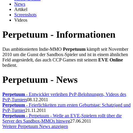
News
Artikel
Screenshots
Videos
Perpetuum - Informationen
Das ambitionierten Indie-MMO
Perpetuum
kämpft seit November
2010 um die Gunst der Sandbox-Spieler und ist in einem ähnlichen
Feld angesiedelt, das auch CCP Games mit seinem
EVE Online
bedient.
Perpetuum - News
Perpetuum
- Entwickler verleihen PvP-Belohnungen, Videos des
PvP-Turniers
08.12.2011
Perpetuum
- Feierlichkeiten zum ersten Geburtstag: Schatzjagd und
PvP-Turnier
21.11.2011
Perpetuum
- Perpetuum - Welle an EVE-Spielern rollt über die
Server des Sandbox-MMOs hinweg
27.06.2011
Weitere Perpetuum News anzeigen