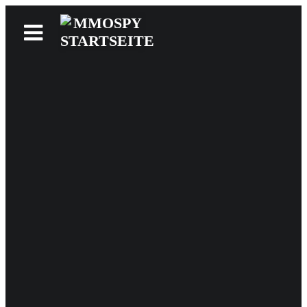
News
Reviews
Games
Videos
MMOwiki