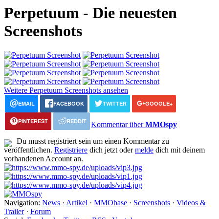
Perpetuum - Die neuesten
Screenshots
Weitere Perpetuum Screenshots ansehen
EMAIL
FACEBOOK
TWITTER
GOOGLE+
PINTEREST
REDDIT
Kommentar über
MMOspy
Du musst registriert sein um einen Kommentar zu
veröffentlichen.
Registriere
dich jetzt oder
melde
dich mit deinem
vorhandenen Account an.
Navigation:
News
·
Artikel
·
MMObase
·
Screenshots
·
Videos &
Trailer
·
Forum