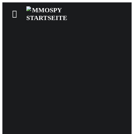
News
Reviews
Games
Videos
MMOwiki