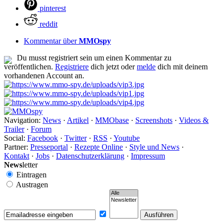
pinterest
reddit
Kommentar über
MMOspy
Du musst registriert sein um einen Kommentar zu
veröffentlichen.
Registriere
dich jetzt oder
melde
dich mit deinem
vorhandenen Account an.
Navigation:
News
·
Artikel
·
MMObase
·
Screenshots
·
Videos &
Trailer
·
Forum
Social:
Facebook
·
Twitter
·
RSS
·
Youtube
Partner:
Presseportal
·
Rezepte Online
·
Style und News
·
Kontakt
·
Jobs
·
Datenschutzerklärung
·
Impressum
News
letter
Eintragen
Austragen