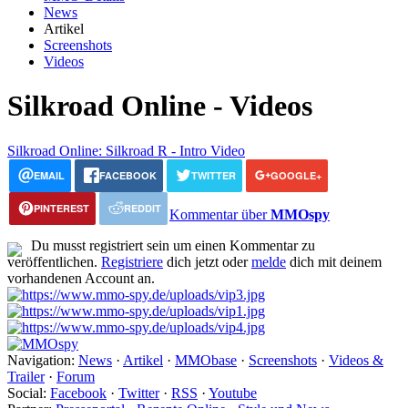
News
Artikel
Screenshots
Videos
Silkroad Online - Videos
Silkroad Online: Silkroad R - Intro Video
EMAIL
FACEBOOK
TWITTER
GOOGLE+
PINTEREST
REDDIT
Kommentar über
MMOspy
Du musst registriert sein um einen Kommentar zu
veröffentlichen.
Registriere
dich jetzt oder
melde
dich mit deinem
vorhandenen Account an.
Navigation:
News
·
Artikel
·
MMObase
·
Screenshots
·
Videos &
Trailer
·
Forum
Social:
Facebook
·
Twitter
·
RSS
·
Youtube