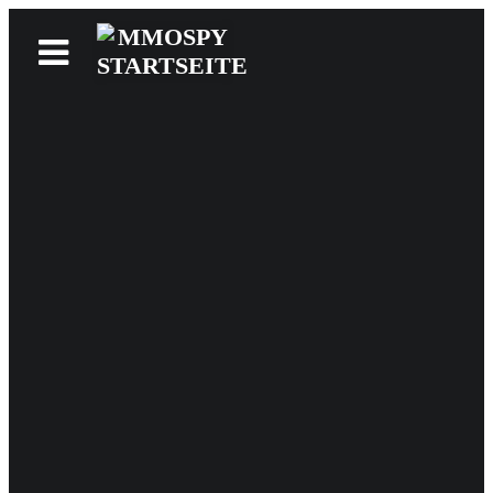
News
Reviews
Games
Videos
MMOwiki