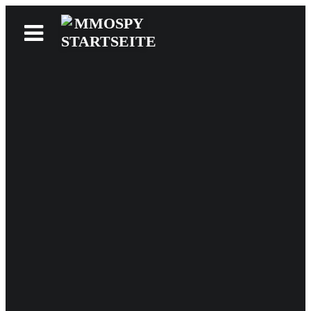
News
Reviews
Games
Videos
MMOwiki