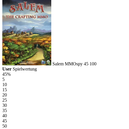
Salem
MMOspy
45
100
User
Spielwertung
45%
5
10
15
20
25
30
35
40
45
50