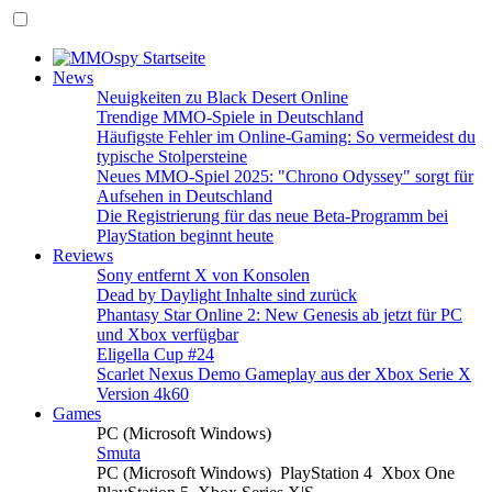
News
Neuigkeiten zu Black Desert Online
Trendige MMO-Spiele in Deutschland
Häufigste Fehler im Online-Gaming: So vermeidest du
typische Stolpersteine
Neues MMO-Spiel 2025: "Chrono Odyssey" sorgt für
Aufsehen in Deutschland
Die Registrierung für das neue Beta-Programm bei
PlayStation beginnt heute
Reviews
Sony entfernt X von Konsolen
Dead by Daylight Inhalte sind zurück
Phantasy Star Online 2: New Genesis ab jetzt für PC
und Xbox verfügbar
Eligella Cup #24
Scarlet Nexus Demo Gameplay aus der Xbox Serie X
Version 4k60
Games
PC (Microsoft Windows)
Smuta
PC (Microsoft Windows)
PlayStation 4
Xbox One