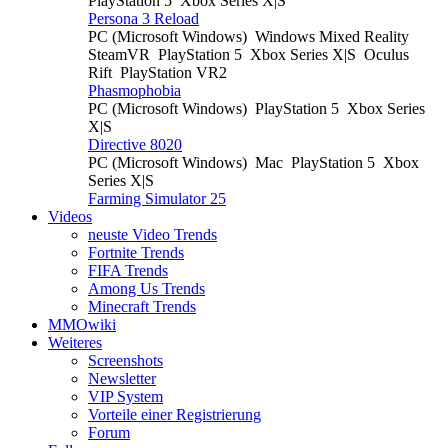
PlayStation 5
Xbox Series X|S
Persona 3 Reload
PC (Microsoft Windows)
Windows Mixed Reality
SteamVR
PlayStation 5
Xbox Series X|S
Oculus
Rift
PlayStation VR2
Phasmophobia
PC (Microsoft Windows)
PlayStation 5
Xbox Series
X|S
Directive 8020
PC (Microsoft Windows)
Mac
PlayStation 5
Xbox
Series X|S
Farming Simulator 25
Videos
neuste Video Trends
Fortnite Trends
FIFA Trends
Among Us Trends
Minecraft Trends
MMOwiki
Weiteres
Screenshots
Newsletter
VIP System
Vorteile einer Registrierung
Forum