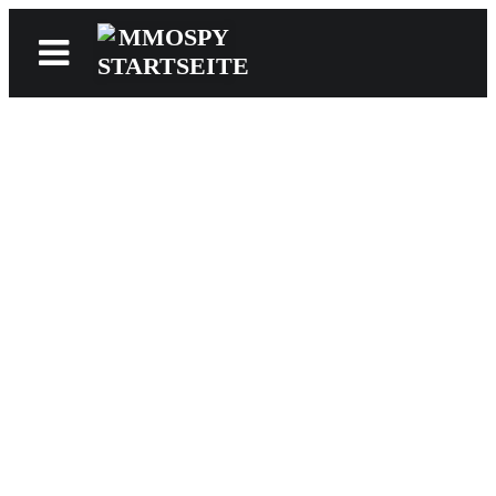
News
Reviews
Games
Videos
MMOwiki