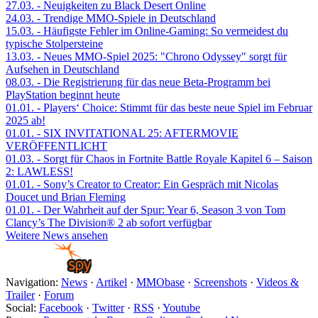
27.03.
- Neuigkeiten zu Black Desert Online
24.03.
- Trendige MMO-Spiele in Deutschland
15.03.
- Häufigste Fehler im Online-Gaming: So vermeidest du
typische Stolpersteine
13.03.
- Neues MMO-Spiel 2025: "Chrono Odyssey" sorgt für
Aufsehen in Deutschland
08.03.
- Die Registrierung für das neue Beta-Programm bei
PlayStation beginnt heute
01.01.
- Players‘ Choice: Stimmt für das beste neue Spiel im Februar
2025 ab!
01.01.
- SIX INVITATIONAL 25: AFTERMOVIE
VERÖFFENTLICHT
01.03.
- Sorgt für Chaos in Fortnite Battle Royale Kapitel 6 – Saison
2: LAWLESS!
01.01.
- Sony’s Creator to Creator: Ein Gespräch mit Nicolas
Doucet und Brian Fleming
01.01.
- Der Wahrheit auf der Spur: Year 6, Season 3 von Tom
Clancy’s The Division® 2 ab sofort verfügbar
Weitere News ansehen
Navigation:
News
·
Artikel
·
MMObase
·
Screenshots
·
Videos &
Trailer
·
Forum
Social:
Facebook
·
Twitter
·
RSS
·
Youtube