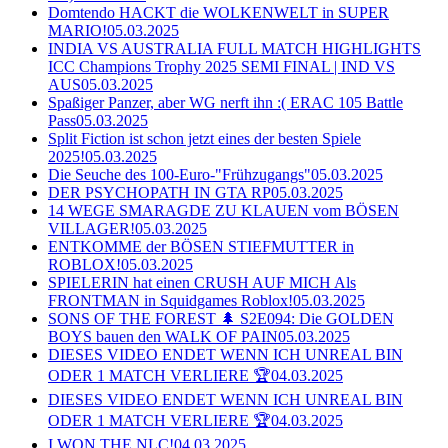
Domtendo HACKT die WOLKENWELT in SUPER
MARIO!
05.03.2025
INDIA VS AUSTRALIA FULL MATCH HIGHLIGHTS
ICC Champions Trophy 2025 SEMI FINAL | IND VS
AUS
05.03.2025
Spaßiger Panzer, aber WG nerft ihn :( ERAC 105 Battle
Pass
05.03.2025
Split Fiction ist schon jetzt eines der besten Spiele
2025!
05.03.2025
Die Seuche des 100-Euro-"Frühzugangs"
05.03.2025
DER PSYCHOPATH IN GTA RP
05.03.2025
14 WEGE SMARAGDE ZU KLAUEN vom BÖSEN
VILLAGER!
05.03.2025
ENTKOMME der BÖSEN STIEFMUTTER in
ROBLOX!
05.03.2025
SPIELERIN hat einen CRUSH AUF MICH Als
FRONTMAN in Squidgames Roblox!
05.03.2025
SONS OF THE FOREST 🌲 S2E094: Die GOLDEN
BOYS bauen den WALK OF PAIN
05.03.2025
DIESES VIDEO ENDET WENN ICH UNREAL BIN
ODER 1 MATCH VERLIERE 🏆
04.03.2025
DIESES VIDEO ENDET WENN ICH UNREAL BIN
ODER 1 MATCH VERLIERE 🏆
04.03.2025
I WON THE NLC!
04.03.2025