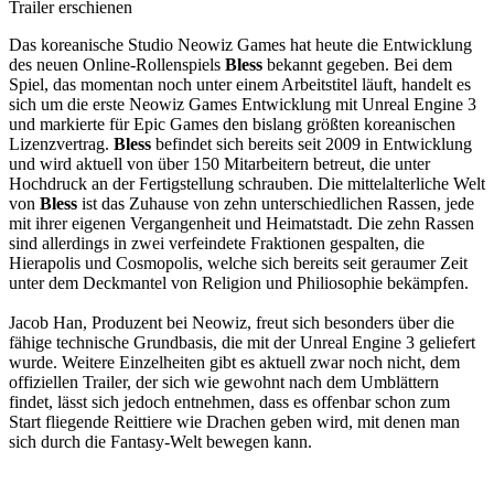
Das koreanische Studio Neowiz Games hat heute die Entwicklung
des neuen Online-Rollenspiels
Bless
bekannt gegeben. Bei dem
Spiel, das momentan noch unter einem Arbeitstitel läuft, handelt es
sich um die erste Neowiz Games Entwicklung mit Unreal Engine 3
und markierte für Epic Games den bislang größten koreanischen
Lizenzvertrag.
Bless
befindet sich bereits seit 2009 in Entwicklung
und wird aktuell von über 150 Mitarbeitern betreut, die unter
Hochdruck an der Fertigstellung schrauben. Die mittelalterliche Welt
von
Bless
ist das Zuhause von zehn unterschiedlichen Rassen, jede
mit ihrer eigenen Vergangenheit und Heimatstadt. Die zehn Rassen
sind allerdings in zwei verfeindete Fraktionen gespalten, die
Hierapolis und Cosmopolis, welche sich bereits seit geraumer Zeit
unter dem Deckmantel von Religion und Philiosophie bekämpfen.
Jacob Han, Produzent bei Neowiz, freut sich besonders über die
fähige technische Grundbasis, die mit der Unreal Engine 3 geliefert
wurde. Weitere Einzelheiten gibt es aktuell zwar noch nicht, dem
offiziellen Trailer, der sich wie gewohnt nach dem Umblättern
findet, lässt sich jedoch entnehmen, dass es offenbar schon zum
Start fliegende Reittiere wie Drachen geben wird, mit denen man
sich durch die Fantasy-Welt bewegen kann.