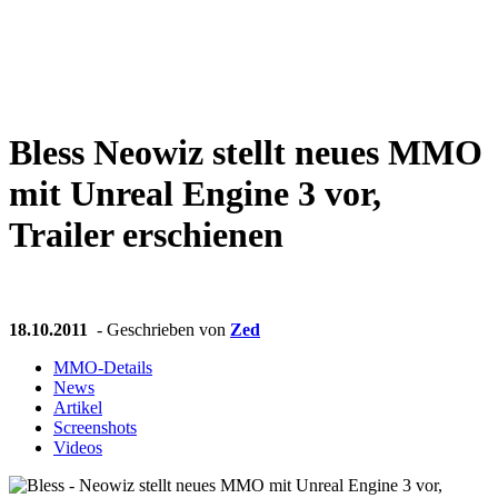
Weiteres
Bless
Neowiz stellt neues MMO
Follow us
mit Unreal Engine 3 vor,
Trailer erschienen
18.10.2011
- Geschrieben von
Zed
Anmelden
MMO-Details
News
Artikel
Screenshots
Videos