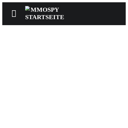
News
Reviews
Games
Videos
MMOwiki