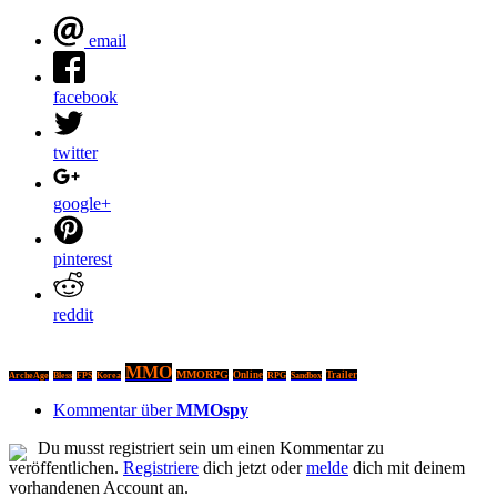
email
facebook
twitter
google+
pinterest
reddit
MMO
MMORPG
Online
Trailer
ArcheAge
Bless
FPS
Korea
RPG
Sandbox
Kommentar über
MMOspy
Du musst registriert sein um einen Kommentar zu
veröffentlichen.
Registriere
dich jetzt oder
melde
dich mit deinem
vorhandenen Account an.