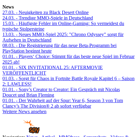
News
27.03.
- Neuigkeiten zu Black Desert Online
24.03.
- Trendige MMO-Spiele in Deutschland
15.03.
- Häufigste Fehler im Online-Gaming: So vermeidest du
typische Stolpersteine
13.03.
- Neues MMO-Spiel 2025: "Chrono Odyssey" sorgt für
Aufsehen in Deutschland
08.03.
- Die Registrierung für das neue Beta-Programm bei
PlayStation beginnt heute
01.01.
- Players‘ Choice: Stimmt für das beste neue Spiel im Februar
2025 ab!
01.01.
- SIX INVITATIONAL 25: AFTERMOVIE
VERÖFFENTLICHT
01.03.
- Sorgt für Chaos in Fortnite Battle Royale Kapitel 6 – Saison
2: LAWLESS!
01.01.
- Sony’s Creator to Creator: Ein Gespräch mit Nicolas
Doucet und Brian Fleming
01.01.
- Der Wahrheit auf der Spur: Year 6, Season 3 von Tom
Clancy’s The Division® 2 ab sofort verfügbar
Weitere News ansehen