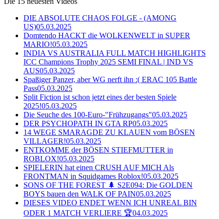
Die 15 neuesten Videos
DIE ABSOLUTE CHAOS FOLGE - (AMONG
US)
05.03.2025
Domtendo HACKT die WOLKENWELT in SUPER
MARIO!
05.03.2025
INDIA VS AUSTRALIA FULL MATCH HIGHLIGHTS
ICC Champions Trophy 2025 SEMI FINAL | IND VS
AUS
05.03.2025
Spaßiger Panzer, aber WG nerft ihn :( ERAC 105 Battle
Pass
05.03.2025
Split Fiction ist schon jetzt eines der besten Spiele
2025!
05.03.2025
Die Seuche des 100-Euro-"Frühzugangs"
05.03.2025
DER PSYCHOPATH IN GTA RP
05.03.2025
14 WEGE SMARAGDE ZU KLAUEN vom BÖSEN
VILLAGER!
05.03.2025
ENTKOMME der BÖSEN STIEFMUTTER in
ROBLOX!
05.03.2025
SPIELERIN hat einen CRUSH AUF MICH Als
FRONTMAN in Squidgames Roblox!
05.03.2025
SONS OF THE FOREST 🌲 S2E094: Die GOLDEN
BOYS bauen den WALK OF PAIN
05.03.2025
DIESES VIDEO ENDET WENN ICH UNREAL BIN
ODER 1 MATCH VERLIERE 🏆
04.03.2025