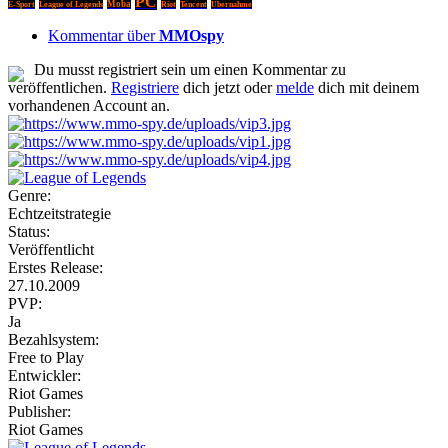
PC
Moba
E-Sport
League of Legends
Riot
Tencent
Übernahme
Kommentar über
MMOspy
Du musst registriert sein um einen Kommentar zu
veröffentlichen.
Registriere
dich jetzt oder
melde
dich mit deinem
vorhandenen Account an.
Genre:
Echtzeitstrategie
Status:
Veröffentlicht
Erstes Release:
27.10.2009
PVP:
Ja
Bezahlsystem:
Free to Play
Entwickler:
Riot Games
Publisher:
Riot Games