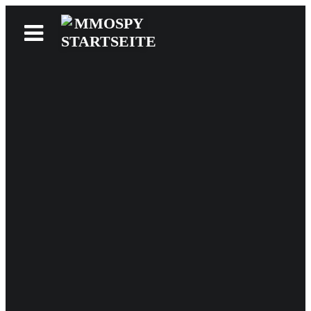
News
Reviews
Games
Videos
MMOwiki