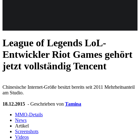
Weiteres
League of Legends
LoL-
Follow us
Entwickler Riot Games gehört
jetzt vollständig Tencent
Chinesische Internet-Größe besitzt bereits seit 2011 Mehrheitsanteil
am Studio.
Anmelden
18.12.2015
- Geschrieben von
Tamina
MMO-Details
News
Artikel
Screenshots
Videos