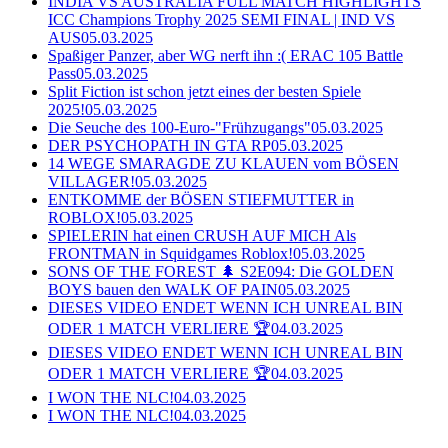
INDIA VS AUSTRALIA FULL MATCH HIGHLIGHTS
ICC Champions Trophy 2025 SEMI FINAL | IND VS
AUS
05.03.2025
Spaßiger Panzer, aber WG nerft ihn :( ERAC 105 Battle
Pass
05.03.2025
Split Fiction ist schon jetzt eines der besten Spiele
2025!
05.03.2025
Die Seuche des 100-Euro-"Frühzugangs"
05.03.2025
DER PSYCHOPATH IN GTA RP
05.03.2025
14 WEGE SMARAGDE ZU KLAUEN vom BÖSEN
VILLAGER!
05.03.2025
ENTKOMME der BÖSEN STIEFMUTTER in
ROBLOX!
05.03.2025
SPIELERIN hat einen CRUSH AUF MICH Als
FRONTMAN in Squidgames Roblox!
05.03.2025
SONS OF THE FOREST 🌲 S2E094: Die GOLDEN
BOYS bauen den WALK OF PAIN
05.03.2025
DIESES VIDEO ENDET WENN ICH UNREAL BIN
ODER 1 MATCH VERLIERE 🏆
04.03.2025
DIESES VIDEO ENDET WENN ICH UNREAL BIN
ODER 1 MATCH VERLIERE 🏆
04.03.2025
I WON THE NLC!
04.03.2025
I WON THE NLC!
04.03.2025