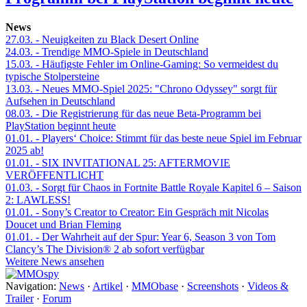
News
27.03.
- Neuigkeiten zu Black Desert Online
24.03.
- Trendige MMO-Spiele in Deutschland
15.03.
- Häufigste Fehler im Online-Gaming: So vermeidest du
typische Stolpersteine
13.03.
- Neues MMO-Spiel 2025: "Chrono Odyssey" sorgt für
Aufsehen in Deutschland
08.03.
- Die Registrierung für das neue Beta-Programm bei
PlayStation beginnt heute
01.01.
- Players‘ Choice: Stimmt für das beste neue Spiel im Februar
2025 ab!
01.01.
- SIX INVITATIONAL 25: AFTERMOVIE
VERÖFFENTLICHT
01.03.
- Sorgt für Chaos in Fortnite Battle Royale Kapitel 6 – Saison
2: LAWLESS!
01.01.
- Sony’s Creator to Creator: Ein Gespräch mit Nicolas
Doucet und Brian Fleming
01.01.
- Der Wahrheit auf der Spur: Year 6, Season 3 von Tom
Clancy’s The Division® 2 ab sofort verfügbar
Weitere News ansehen
Navigation:
News
·
Artikel
·
MMObase
·
Screenshots
·
Videos &
Trailer
·
Forum