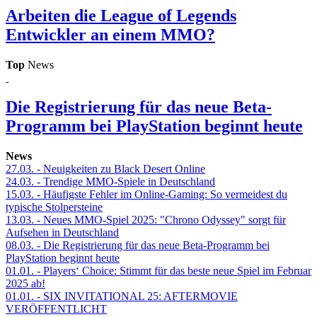
Arbeiten die League of Legends
Entwickler an einem MMO?
Top
News
Die Registrierung für das neue Beta-
Programm bei PlayStation beginnt heute
News
27.03.
- Neuigkeiten zu Black Desert Online
24.03.
- Trendige MMO-Spiele in Deutschland
15.03.
- Häufigste Fehler im Online-Gaming: So vermeidest du
typische Stolpersteine
13.03.
- Neues MMO-Spiel 2025: "Chrono Odyssey" sorgt für
Aufsehen in Deutschland
08.03.
- Die Registrierung für das neue Beta-Programm bei
PlayStation beginnt heute
01.01.
- Players‘ Choice: Stimmt für das beste neue Spiel im Februar
2025 ab!
01.01.
- SIX INVITATIONAL 25: AFTERMOVIE
VERÖFFENTLICHT