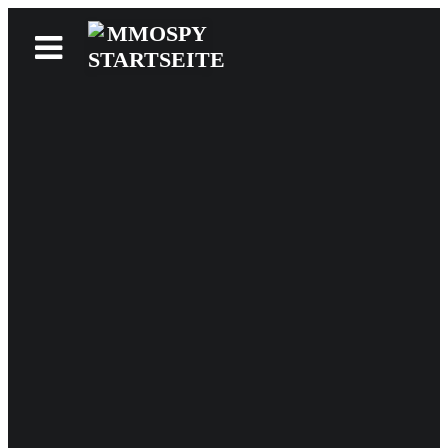
News
Reviews
Games
Videos
MMOwiki