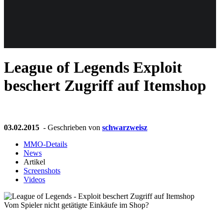
Weiteres
League of Legends
Exploit
Follow us
beschert Zugriff auf Itemshop
03.02.2015
- Geschrieben von
schwarzweisz
MMO-Details
News
Anmelden
Artikel
Screenshots
Videos
Vom Spieler nicht getätigte Einkäufe im Shop?