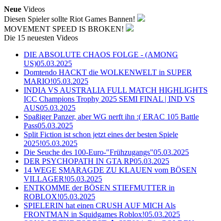
Neue
Videos
Diesen Spieler sollte Riot Games Bannen!
MOVEMENT SPEED IS BROKEN!
Die 15 neuesten Videos
DIE ABSOLUTE CHAOS FOLGE - (AMONG
US)
05.03.2025
Domtendo HACKT die WOLKENWELT in SUPER
MARIO!
05.03.2025
INDIA VS AUSTRALIA FULL MATCH HIGHLIGHTS
ICC Champions Trophy 2025 SEMI FINAL | IND VS
AUS
05.03.2025
Spaßiger Panzer, aber WG nerft ihn :( ERAC 105 Battle
Pass
05.03.2025
Split Fiction ist schon jetzt eines der besten Spiele
2025!
05.03.2025
Die Seuche des 100-Euro-"Frühzugangs"
05.03.2025
DER PSYCHOPATH IN GTA RP
05.03.2025
14 WEGE SMARAGDE ZU KLAUEN vom BÖSEN
VILLAGER!
05.03.2025
ENTKOMME der BÖSEN STIEFMUTTER in
ROBLOX!
05.03.2025
SPIELERIN hat einen CRUSH AUF MICH Als
FRONTMAN in Squidgames Roblox!
05.03.2025