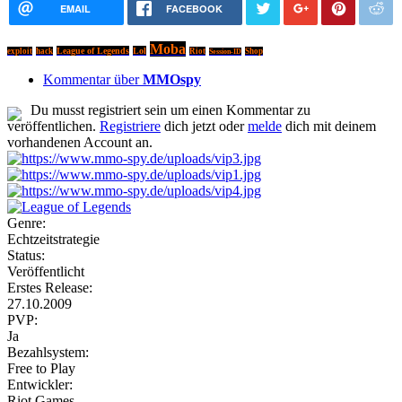
EMAIL
FACEBOOK
Moba
League of Legends
Lol
exploit
hack
Riot
Shop
Session-ID
Kommentar über
MMOspy
Du musst registriert sein um einen Kommentar zu
veröffentlichen.
Registriere
dich jetzt oder
melde
dich mit deinem
vorhandenen Account an.
Genre:
Echtzeitstrategie
Status:
Veröffentlicht
Erstes Release:
27.10.2009
PVP:
Ja
Bezahlsystem:
Free to Play
Entwickler:
Riot Games