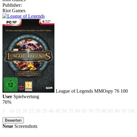
Publisher:
Riot Games
League of Legends
MMOspy
76
100
User
Spielwertung
76%
5
10
15
20
25
30
35
40
45
50
55
60
65
70
75
80
85
90
95
100
Neue
Screenshots