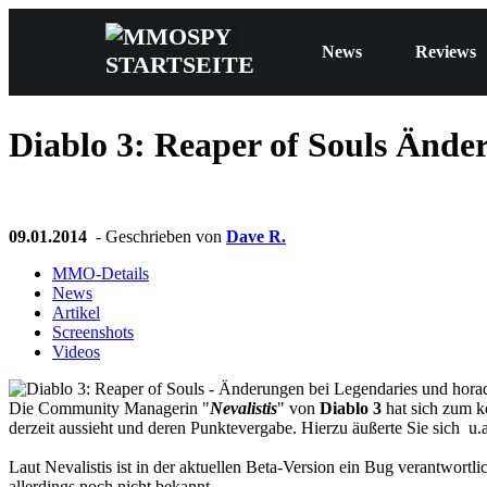
News
Reviews
Diablo 3: Reaper of Souls
Änderu
09.01.2014
- Geschrieben von
Dave R.
MMO-Details
News
Artikel
Screenshots
Videos
Die Community Managerin "
Nevalistis
" von
Diablo 3
hat sich zum 
derzeit aussieht und deren Punktevergabe. Hierzu äußerte Sie sich u
Laut Nevalistis ist in der aktuellen Beta-Version ein Bug verantwortl
allerdings noch nicht bekannt.