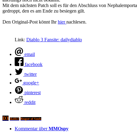
Mit dem nächsten Patch soll es für den Abschluss von Nephalemporta
gedroppt, den es am Ende zu besiegen gilt.
Den Original-Post könnt Ihr
hier
nachlesen.
Link:
Diablo 3 Fansite: dailydiablo
email
facebook
twitter
google+
pinterest
reddit
D3
Reaper of Souls
diablo3
Kommentar über
MMOspy