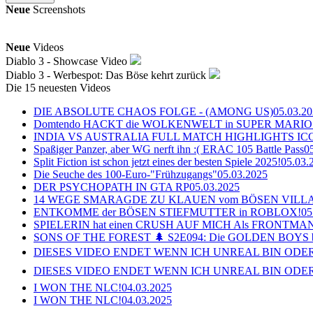
Neue
Screenshots
Neue
Videos
Diablo 3 - Showcase Video
Diablo 3 - Werbespot: Das Böse kehrt zurück
Die 15 neuesten Videos
DIE ABSOLUTE CHAOS FOLGE - (AMONG US)
05.03.2
Domtendo HACKT die WOLKENWELT in SUPER MARIO
INDIA VS AUSTRALIA FULL MATCH HIGHLIGHTS ICC Ch
Spaßiger Panzer, aber WG nerft ihn :( ERAC 105 Battle Pass
0
Split Fiction ist schon jetzt eines der besten Spiele 2025!
05.03.
Die Seuche des 100-Euro-"Frühzugangs"
05.03.2025
DER PSYCHOPATH IN GTA RP
05.03.2025
14 WEGE SMARAGDE ZU KLAUEN vom BÖSEN VILL
ENTKOMME der BÖSEN STIEFMUTTER in ROBLOX!
05
SPIELERIN hat einen CRUSH AUF MICH Als FRONTMAN i
SONS OF THE FOREST 🌲 S2E094: Die GOLDEN BOYS 
DIESES VIDEO ENDET WENN ICH UNREAL BIN ODER
DIESES VIDEO ENDET WENN ICH UNREAL BIN ODER
I WON THE NLC!
04.03.2025
I WON THE NLC!
04.03.2025