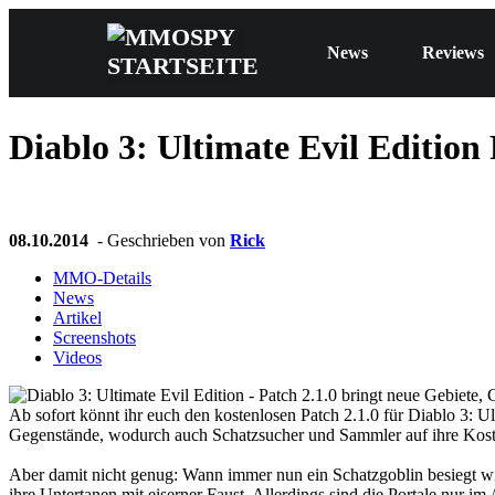
News
Reviews
Diablo 3: Ultimate Evil Edition
08.10.2014
- Geschrieben von
Rick
MMO-Details
News
Artikel
Screenshots
Videos
Ab sofort könnt ihr euch den kostenlosen Patch 2.1.0 für Diablo 3: 
Gegenstände, wodurch auch Schatzsucher und Sammler auf ihre Ko
Aber damit nicht genug: Wann immer nun ein Schatzgoblin besiegt wird
ihre Untertanen mit eiserner Faust. Allerdings sind die Portale nur i