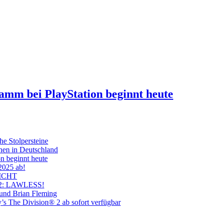
ramm bei PlayStation beginnt heute
he Stolpersteine
hen in Deutschland
on beginnt heute
 2025 ab!
ICHT
on 2: LAWLESS!
 und Brian Fleming
’s The Division® 2 ab sofort verfügbar