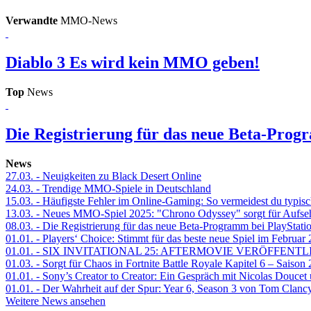
Verwandte
MMO-News
Diablo 3
Es wird kein MMO geben!
Top
News
Die Registrierung für das neue Beta-Prog
News
27.03.
- Neuigkeiten zu Black Desert Online
24.03.
- Trendige MMO-Spiele in Deutschland
15.03.
- Häufigste Fehler im Online-Gaming: So vermeidest du typisc
13.03.
- Neues MMO-Spiel 2025: "Chrono Odyssey" sorgt für Aufse
08.03.
- Die Registrierung für das neue Beta-Programm bei PlayStati
01.01.
- Players‘ Choice: Stimmt für das beste neue Spiel im Februar
01.01.
- SIX INVITATIONAL 25: AFTERMOVIE VERÖFFENTL
01.03.
- Sorgt für Chaos in Fortnite Battle Royale Kapitel 6 – Sais
01.01.
- Sony’s Creator to Creator: Ein Gespräch mit Nicolas Doucet
01.01.
- Der Wahrheit auf der Spur: Year 6, Season 3 von Tom Clancy
Weitere News ansehen