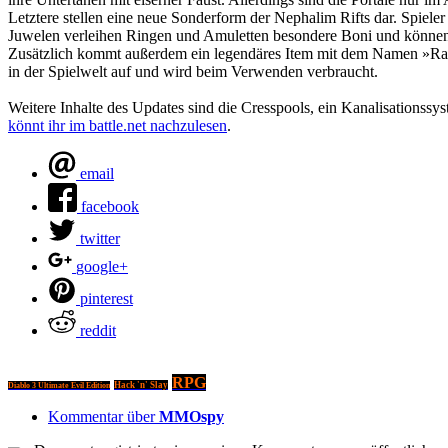
Letztere stellen eine neue Sonderform der Nephalim Rifts dar. Spiel
Juwelen verleihen Ringen und Amuletten besondere Boni und können
Zusätzlich kommt außerdem ein legendäres Item mit dem Namen »Ramal
in der Spielwelt auf und wird beim Verwenden verbraucht.
Weitere Inhalte des Updates sind die Cresspools, ein Kanalisationssy
könnt ihr im battle.net nachzulesen
.
email
facebook
twitter
google+
pinterest
reddit
RPG
Hack 'n' Slay
Diablo 3 Ultimate Evil Edition
Kommentar über
MMOspy