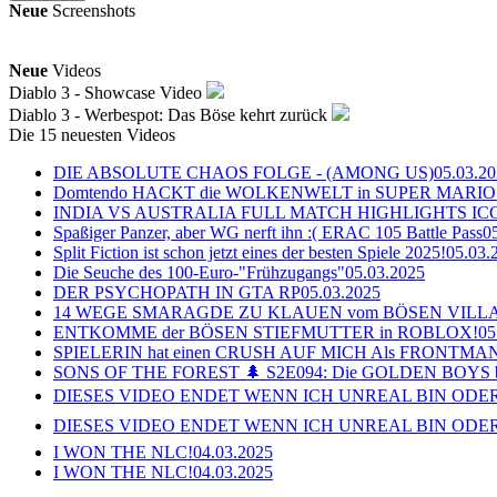
Neue
Screenshots
Neue
Videos
Diablo 3 - Showcase Video
Diablo 3 - Werbespot: Das Böse kehrt zurück
Die 15 neuesten Videos
DIE ABSOLUTE CHAOS FOLGE - (AMONG US)
05.03.2
Domtendo HACKT die WOLKENWELT in SUPER MARIO
INDIA VS AUSTRALIA FULL MATCH HIGHLIGHTS ICC Ch
Spaßiger Panzer, aber WG nerft ihn :( ERAC 105 Battle Pass
0
Split Fiction ist schon jetzt eines der besten Spiele 2025!
05.03.
Die Seuche des 100-Euro-"Frühzugangs"
05.03.2025
DER PSYCHOPATH IN GTA RP
05.03.2025
14 WEGE SMARAGDE ZU KLAUEN vom BÖSEN VILL
ENTKOMME der BÖSEN STIEFMUTTER in ROBLOX!
05
SPIELERIN hat einen CRUSH AUF MICH Als FRONTMAN i
SONS OF THE FOREST 🌲 S2E094: Die GOLDEN BOYS 
DIESES VIDEO ENDET WENN ICH UNREAL BIN ODER
DIESES VIDEO ENDET WENN ICH UNREAL BIN ODER
I WON THE NLC!
04.03.2025
I WON THE NLC!
04.03.2025