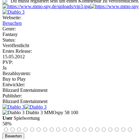
Du musst registriert sein um einen Kommentar zu veröffentlichen
Webseite:
Besuchen
Genre:
Fantasy
Status:
Veröffentlicht
Erstes Release:
15.05.2012
PVP:
Ja
Bezahlsystem:
Buy to Play
Entwickler:
Blizzard Entertainment
Publisher:
Blizzard Entertainment
Diablo 3
MMOspy
58
100
User
Spielwertung
58%