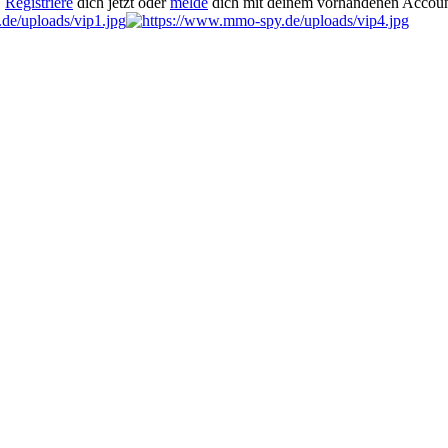
.
Registriere
dich jetzt oder
melde
dich mit deinem vorhandenen Accoun