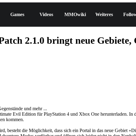
Games
Videos
MMOwiki
Weiteres
Follo
Patch 2.1.0 bringt neue Gebiete,
Ultimate Evil Edition für PlayStation 4 und Xbox One herunterladen. I
sten kommen.
, besteht die Möglichkeit, dass sich ein Portal in das neue Gebiet »D
m Adventure-Modus verfügbar und öffnen sich leider nicht in den Nephali