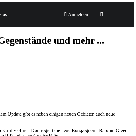
w us
Anmelden
 Gegenstände und mehr ...
n dem Update gibt es neben einigen neuen Gebieten auch neue
ie Gruft« öffnet. Dort regiert die neue Bossgegnerin Baronin Greed
m Rifts oder den Greater Rifts.