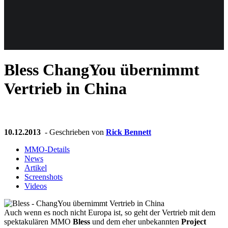
Weiteres
Bless
ChangYou übernimmt
Follow us
Vertrieb in China
10.12.2013
- Geschrieben von
Rick Bennett
MMO-Details
News
Anmelden
Artikel
Screenshots
Videos
Auch wenn es noch nicht Europa ist, so geht der Vertrieb mit dem
spektakulären MMO
Bless
und dem eher unbekannten
Project