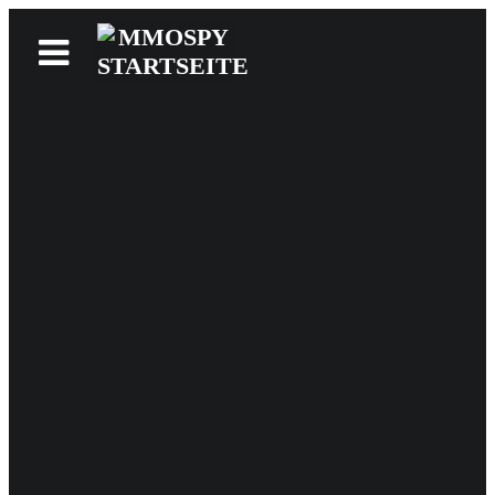
News
Reviews
Games
Videos
MMOwiki