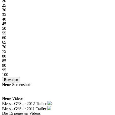
20
25
30
35
40
45
50
55
60
65
70
75
80
85
90
95
100
Neue
Screenshots
Neue
Videos
Bless - G*Star 2012 Trailer
Bless - G*Star 2011 Trailer
Die 15 neuesten Videos