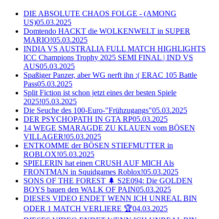
DIE ABSOLUTE CHAOS FOLGE - (AMONG
US)
05.03.2025
Domtendo HACKT die WOLKENWELT in SUPER
MARIO!
05.03.2025
INDIA VS AUSTRALIA FULL MATCH HIGHLIGHTS
ICC Champions Trophy 2025 SEMI FINAL | IND VS
AUS
05.03.2025
Spaßiger Panzer, aber WG nerft ihn :( ERAC 105 Battle
Pass
05.03.2025
Split Fiction ist schon jetzt eines der besten Spiele
2025!
05.03.2025
Die Seuche des 100-Euro-"Frühzugangs"
05.03.2025
DER PSYCHOPATH IN GTA RP
05.03.2025
14 WEGE SMARAGDE ZU KLAUEN vom BÖSEN
VILLAGER!
05.03.2025
ENTKOMME der BÖSEN STIEFMUTTER in
ROBLOX!
05.03.2025
SPIELERIN hat einen CRUSH AUF MICH Als
FRONTMAN in Squidgames Roblox!
05.03.2025
SONS OF THE FOREST 🌲 S2E094: Die GOLDEN
BOYS bauen den WALK OF PAIN
05.03.2025
DIESES VIDEO ENDET WENN ICH UNREAL BIN
ODER 1 MATCH VERLIERE 🏆
04.03.2025