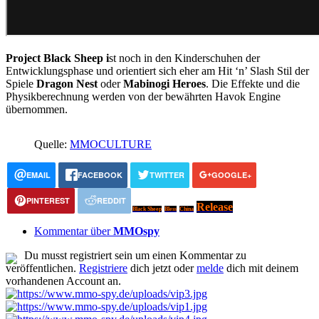
Project Black Sheep i
st noch in den Kinderschuhen der
Entwicklungsphase und orientiert sich eher am Hit ‘n’ Slash Stil der
Spiele
Dragon Nest
oder
Mabinogi Heroes
. Die Effekte und die
Physikberechnung werden von der bewährten Havok Engine
übernommen.
Quelle:
MMOCULTURE
EMAIL
FACEBOOK
TWITTER
GOOGLE+
PINTEREST
REDDIT
Release
Black Sheep
Bless
China
Kommentar über
MMOspy
Du musst registriert sein um einen Kommentar zu
veröffentlichen.
Registriere
dich jetzt oder
melde
dich mit deinem
vorhandenen Account an.