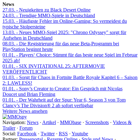
News
27.03.
- Neuigkeiten zu Black Desert Online
24.03.
- Trendige MMO-Spiele in Deutschland
15.03.
- Häufigste Fehler im Online-Gaming: So vermeidest du
typische Stolpersteine
13.03.
- Neues MMO-Spiel 2025: "Chrono Odyssey" sorgt für
Aufsehen in Deutschland
08.03.
- Die Registrierung für das neue Beta-Programm bei
PlayStation beginnt heute
01.01.
- Players‘ Choice: Stimmt für das beste neue Spiel im Februar
2025 ab!
01.01.
- SIX INVITATIONAL 25: AFTERMOVIE
VERÖFFENTLICHT
01.03.
- Sorgt für Chaos in Fortnite Battle Royale Kapitel 6 – Saison
2: LAWLESS!
01.01.
- Sony’s Creator to Creator: Ein Gespräch mit Nicolas
Doucet und Brian Fleming
01.01.
- Der Wahrheit auf der Spur: Year 6, Season 3 von Tom
Clancy’s The Division® 2 ab sofort verfügbar
Weitere News ansehen
Navigation:
News
·
Artikel
·
MMObase
·
Screenshots
·
Videos &
Trailer
·
Forum
Social:
Facebook
·
Twitter
·
RSS
·
Youtube
Partner:
Presseportal
·
Rezepte Online
·
Style und News
·