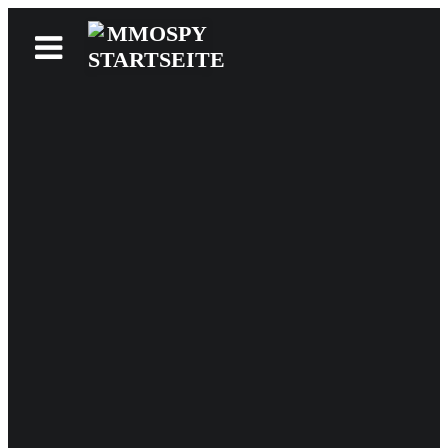
News
Reviews
Games
Videos
MMOwiki