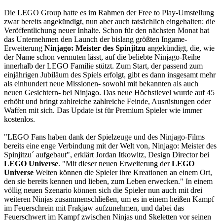
Die LEGO Group hatte es im Rahmen der Free to Play-Umstellung
zwar bereits angekündigt, nun aber auch tatsächlich eingehalten: die
Veröffentlichung neuer Inhalte. Schon für den nächsten Monat hat
das Unternehmen den Launch der bislang größten Ingame-
Erweiterung
Ninjago: Meister des Spinjitzu
angekündigt, die, wie
der Name schon vermuten lässt, auf die beliebte Ninjago-Reihe
innerhalb der LEGO Familie stützt. Zum Start, der passend zum
einjährigen Jubiläum des Spiels erfolgt, gibt es dann insgesamt mehr
als einhundert neue Missionen- sowohl mit bekannten als auch
neuen Gesichtern- bei Ninjago. Das neue Höchstlevel wurde auf 45
erhöht und bringt zahlreiche zahlreiche Feinde, Ausrüstungen oder
Waffen mit sich. Das Update ist für Premium Spieler wie immer
kostenlos.
"LEGO Fans haben dank der Spielzeuge und des Ninjago-Films
bereits eine enge Verbindung mit der Welt von, Ninjago: Meister des
Spinjitzu´ aufgebaut", erklärt Jordan Itkowitz, Design Director bei
LEGO Universe
. "Mit dieser neuen Erweiterung der
LEGO
Universe
Welten können die Spieler ihre Kreationen an einem Ort,
den sie bereits kennen und lieben, zum Leben erwecken." In einem
völlig neuen Szenario können sich die Spieler nun auch mit drei
weiteren Ninjas zusammenschließen, um es in einem heißen Kampf
im Feuerschrein mit Frakjaw aufzunehmen, und dabei das
Feuerschwert im Kampf zwischen Ninjas und Skeletten vor seinen