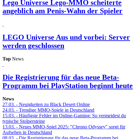
Lego Universe
Lego-MMO scheiterte
angeblich am Penis-Wahn der Spieler
LEGO Universe
Aus und vorbei: Server
werden geschlossen
Top
News
Die Registrierung für das neue Beta-
Programm bei PlayStation beginnt heute
News
27.03.
- Neuigkeiten zu Black Desert Online
24.03.
- Trendige MMO-Spiele in Deutschland
15.03.
- Häufigste Fehler im Online-Gaming: So vermeidest du
typische Stolpersteine
13.03.
- Neues MMO-Spiel 2025: "Chrono Odyssey" sorgt für
Aufsehen in Deutschland
08.03.
- Die Registrierung für das neue Beta-Programm bei