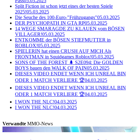
Pass
05.03.2025
Split Fiction ist schon jetzt eines der besten Spiele
2025!
05.03.2025
Die Seuche des 100-Euro-"Frühzugangs"
05.03.2025
DER PSYCHOPATH IN GTA RP
05.03.2025
14 WEGE SMARAGDE ZU KLAUEN vom BÖSEN
VILLAGER!
05.03.2025
ENTKOMME der BÖSEN STIEFMUTTER in
ROBLOX!
05.03.2025
SPIELERIN hat einen CRUSH AUF MICH Als
FRONTMAN in Squidgames Roblox!
05.03.2025
SONS OF THE FOREST 🌲 S2E094: Die GOLDEN
BOYS bauen den WALK OF PAIN
05.03.2025
DIESES VIDEO ENDET WENN ICH UNREAL BIN
ODER 1 MATCH VERLIERE 🏆
04.03.2025
DIESES VIDEO ENDET WENN ICH UNREAL BIN
ODER 1 MATCH VERLIERE 🏆
04.03.2025
I WON THE NLC!
04.03.2025
I WON THE NLC!
04.03.2025
Verwandte
MMO-News