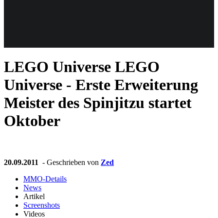
Weiteres
LEGO Universe
LEGO
Follow us
Universe - Erste Erweiterung
Meister des Spinjitzu startet
Oktober
Anmelden
20.09.2011
- Geschrieben von
Zed
MMO-Details
News
Artikel
Screenshots
Videos