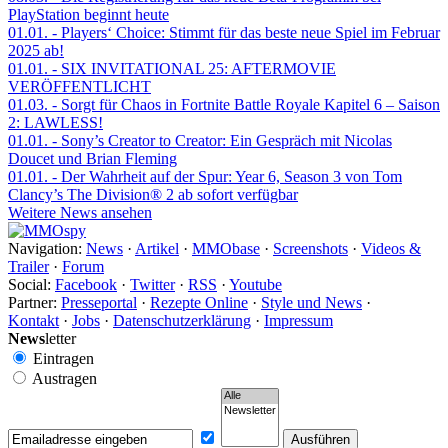
PlayStation beginnt heute
01.01.
- Players‘ Choice: Stimmt für das beste neue Spiel im Februar
2025 ab!
01.01.
- SIX INVITATIONAL 25: AFTERMOVIE
VERÖFFENTLICHT
01.03.
- Sorgt für Chaos in Fortnite Battle Royale Kapitel 6 – Saison
2: LAWLESS!
01.01.
- Sony’s Creator to Creator: Ein Gespräch mit Nicolas
Doucet und Brian Fleming
01.01.
- Der Wahrheit auf der Spur: Year 6, Season 3 von Tom
Clancy’s The Division® 2 ab sofort verfügbar
Weitere News ansehen
Navigation:
News
·
Artikel
·
MMObase
·
Screenshots
·
Videos &
Trailer
·
Forum
Social:
Facebook
·
Twitter
·
RSS
·
Youtube
Partner:
Presseportal
·
Rezepte Online
·
Style und News
·
Kontakt
·
Jobs
·
Datenschutzerklärung
·
Impressum
News
letter
Eintragen
Austragen