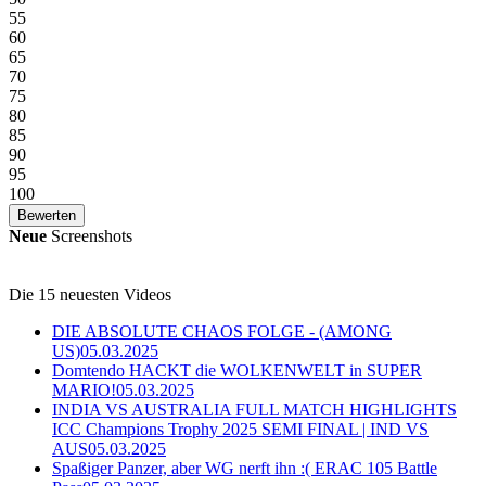
55
60
65
70
75
80
85
90
95
100
Neue
Screenshots
Die 15 neuesten Videos
DIE ABSOLUTE CHAOS FOLGE - (AMONG
US)
05.03.2025
Domtendo HACKT die WOLKENWELT in SUPER
MARIO!
05.03.2025
INDIA VS AUSTRALIA FULL MATCH HIGHLIGHTS
ICC Champions Trophy 2025 SEMI FINAL | IND VS
AUS
05.03.2025
Spaßiger Panzer, aber WG nerft ihn :( ERAC 105 Battle