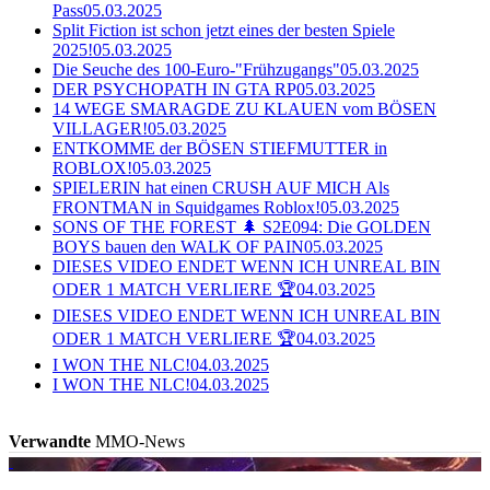
Pass
05.03.2025
Split Fiction ist schon jetzt eines der besten Spiele
2025!
05.03.2025
Die Seuche des 100-Euro-"Frühzugangs"
05.03.2025
DER PSYCHOPATH IN GTA RP
05.03.2025
14 WEGE SMARAGDE ZU KLAUEN vom BÖSEN
VILLAGER!
05.03.2025
ENTKOMME der BÖSEN STIEFMUTTER in
ROBLOX!
05.03.2025
SPIELERIN hat einen CRUSH AUF MICH Als
FRONTMAN in Squidgames Roblox!
05.03.2025
SONS OF THE FOREST 🌲 S2E094: Die GOLDEN
BOYS bauen den WALK OF PAIN
05.03.2025
DIESES VIDEO ENDET WENN ICH UNREAL BIN
ODER 1 MATCH VERLIERE 🏆
04.03.2025
DIESES VIDEO ENDET WENN ICH UNREAL BIN
ODER 1 MATCH VERLIERE 🏆
04.03.2025
I WON THE NLC!
04.03.2025
I WON THE NLC!
04.03.2025
Verwandte
MMO-News