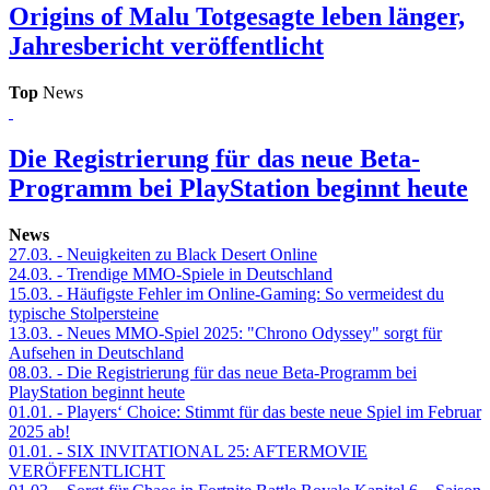
Origins of Malu
Totgesagte leben länger,
Jahresbericht veröffentlicht
Top
News
Die Registrierung für das neue Beta-
Programm bei PlayStation beginnt heute
News
27.03.
- Neuigkeiten zu Black Desert Online
24.03.
- Trendige MMO-Spiele in Deutschland
15.03.
- Häufigste Fehler im Online-Gaming: So vermeidest du
typische Stolpersteine
13.03.
- Neues MMO-Spiel 2025: "Chrono Odyssey" sorgt für
Aufsehen in Deutschland
08.03.
- Die Registrierung für das neue Beta-Programm bei
PlayStation beginnt heute
01.01.
- Players‘ Choice: Stimmt für das beste neue Spiel im Februar
2025 ab!
01.01.
- SIX INVITATIONAL 25: AFTERMOVIE
VERÖFFENTLICHT