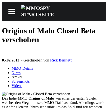
Origins of Malu
Closed Beta
News
verschoben
Reviews
05.02.2013
- Geschrieben von
Rick Bennett
MMO-Details
Games
News
Artikel
Screenshots
Videos
Videos
Das Indie-MMO
Origins of Malu
war eines der ersten Spiele,
welches den Weg in unsere MMO-Database fand. Allerdings wurde
es Anfang letzten Jahres sehr ruhig um das Spiel und wir wandten
MMOwiki