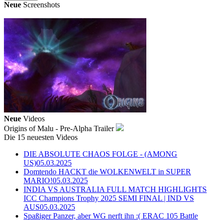
Neue
Screenshots
Neue
Videos
Origins of Malu - Pre-Alpha Trailer
Die 15 neuesten Videos
DIE ABSOLUTE CHAOS FOLGE - (AMONG
US)
05.03.2025
Domtendo HACKT die WOLKENWELT in SUPER
MARIO!
05.03.2025
INDIA VS AUSTRALIA FULL MATCH HIGHLIGHTS
ICC Champions Trophy 2025 SEMI FINAL | IND VS
AUS
05.03.2025
Spaßiger Panzer, aber WG nerft ihn :( ERAC 105 Battle