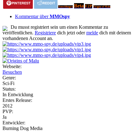
PINTEREST
REDDIT
Beta
F2P
Anmeldungen
Origins of Malu
Kommentar über
MMOspy
Du musst registriert sein um einen Kommentar zu
veröffentlichen.
Registriere
dich jetzt oder
melde
dich mit deinem
vorhandenen Account an.
Webseite:
Besuchen
Genre:
Sci-Fi
Status:
In Entwicklung
Erstes Release:
2012
PVP:
Ja
Entwickler:
Burning Dog Media