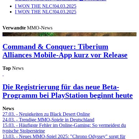
I WON THE NLC!
04.03.2025
I WON THE NLC!
04.03.2025
Verwandte
MMO-News
Command & Conquer: Tiberium
Alliances
Mobile-App kurz vor Release
Top
News
Die Registrierung für das neue Beta-
Programm bei PlayStation beginnt heute
News
27.03.
- Neuigkeiten zu Black Desert Online
24.03.
- Trendige MMO-Spiele in Deutschland
15.03.
- Häufigste Fehler im Online-Gaming: So vermeidest du
typische Stolpersteine
13.03.
- Neues MMO-Spiel 2025: "Chrono Odyssey" sorgt für