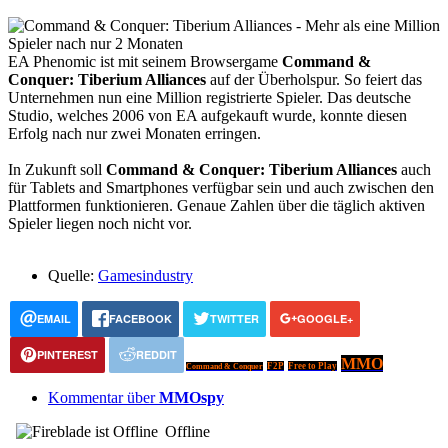
EA Phenomic ist mit seinem Browsergame
Command &
Conquer: Tiberium Alliances
auf der Überholspur. So feiert das
Unternehmen nun eine Million registrierte Spieler. Das deutsche
Studio, welches 2006 von EA aufgekauft wurde, konnte diesen
Erfolg nach nur zwei Monaten erringen.
In Zukunft soll
Command & Conquer: Tiberium Alliances
auch
für Tablets and Smartphones verfügbar sein und auch zwischen den
Plattformen funktionieren. Genaue Zahlen über die täglich aktiven
Spieler liegen noch nicht vor.
Quelle:
Gamesindustry
EMAIL
FACEBOOK
TWITTER
GOOGLE+
PINTEREST
REDDIT
MMO
F2P
Free to Play
Command & Conquer
Kommentar über
MMOspy
Offline