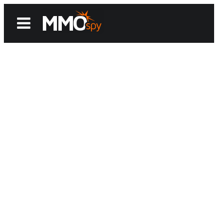
News
Reviews
Games
Videos
MMOwiki