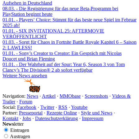
Aufsehen in Deutschland
08.03.
- Die Registrierung für das neue Beta-Programm bei
PlayStation beginnt heute
01.01.
- Players‘ Choice: Stimmt für das beste neue Spiel im Februar
2025 ab!
01.01.
- SIX INVITATIONAL 25: AFTERMOVIE
VERÖFFENTLICHT
01.03.
- Sorgt für Chaos in Fortnite Battle Royale Kapitel 6 – Saison
2: LAWLESS!
01.01.
- Sony’s Creator to Creator: Ein Gespräch mit Nicolas
Doucet und Brian Fleming
01.01.
- Der Wahrheit auf der Spur: Year 6, Season 3 von Tom
Clancy’s The Division® 2 ab sofort verfügbar
Weitere News ansehen
Navigation:
News
·
Artikel
·
MMObase
·
Screenshots
·
Videos &
Trailer
·
Forum
Social:
Facebook
·
Twitter
·
RSS
·
Youtube
Partner:
Presseportal
·
Rezepte Online
·
Style und News
·
Kontakt
·
Jobs
·
Datenschutzerklärung
·
Impressum
News
letter
Eintragen
Austragen