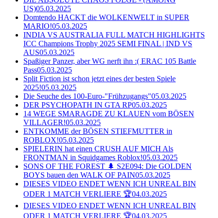
US)
05.03.2025
Domtendo HACKT die WOLKENWELT in SUPER
MARIO!
05.03.2025
INDIA VS AUSTRALIA FULL MATCH HIGHLIGHTS
ICC Champions Trophy 2025 SEMI FINAL | IND VS
AUS
05.03.2025
Spaßiger Panzer, aber WG nerft ihn :( ERAC 105 Battle
Pass
05.03.2025
Split Fiction ist schon jetzt eines der besten Spiele
2025!
05.03.2025
Die Seuche des 100-Euro-"Frühzugangs"
05.03.2025
DER PSYCHOPATH IN GTA RP
05.03.2025
14 WEGE SMARAGDE ZU KLAUEN vom BÖSEN
VILLAGER!
05.03.2025
ENTKOMME der BÖSEN STIEFMUTTER in
ROBLOX!
05.03.2025
SPIELERIN hat einen CRUSH AUF MICH Als
FRONTMAN in Squidgames Roblox!
05.03.2025
SONS OF THE FOREST 🌲 S2E094: Die GOLDEN
BOYS bauen den WALK OF PAIN
05.03.2025
DIESES VIDEO ENDET WENN ICH UNREAL BIN
ODER 1 MATCH VERLIERE 🏆
04.03.2025
DIESES VIDEO ENDET WENN ICH UNREAL BIN
ODER 1 MATCH VERLIERE 🏆
04.03.2025