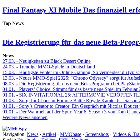
Final Fantasy XI Mobile
Das finanziell er
Top
News
Die Registrierung für das neue Beta-Prog
News
27.03.
- Neuigkeiten zu Black Desert Online
24.03.
- Trendige MMO-Spiele in Deutschland
15.03.
- Häufigste Fehler im Online-Gaming: So vermeidest du typisc
13.03.
- Neues MMO-Spiel 2025: "Chrono Odyssey" sorgt für Aufse
08.03.
- Die Registrierung für das neue Beta-Programm bei PlayStati
01.01.
- Players‘ Choice: Stimmt für das beste neue Spiel im Februar
01.01.
- SIX INVITATIONAL 25: AFTERMOVIE VERÖFFENTL
01.03.
- Sorgt für Chaos in Fortnite Battle Royale Kapitel 6 – Sais
01.01.
- Sony’s Creator to Creator: Ein Gespräch mit Nicolas Doucet
01.01.
- Der Wahrheit auf der Spur: Year 6, Season 3 von Tom Clancy
Weitere News ansehen
Navigation:
News
·
Artikel
·
MMObase
·
Screenshots
·
Videos & Trai
Social:
Facebook
·
Twitter
·
RSS
·
Youtube