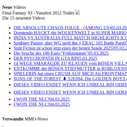
Neue
Videos
Final Fantasy XI - Vanafest 2012 Trailer
Die 15 neuesten Videos
DIE ABSOLUTE CHAOS FOLGE - (AMONG US)
05.03.2
Domtendo HACKT die WOLKENWELT in SUPER MARIO
INDIA VS AUSTRALIA FULL MATCH HIGHLIGHTS ICC Ch
Spaßiger Panzer, aber WG nerft ihn :( ERAC 105 Battle Pass
0
Split Fiction ist schon jetzt eines der besten Spiele 2025!
05.03.
Die Seuche des 100-Euro-"Frühzugangs"
05.03.2025
DER PSYCHOPATH IN GTA RP
05.03.2025
14 WEGE SMARAGDE ZU KLAUEN vom BÖSEN VILL
ENTKOMME der BÖSEN STIEFMUTTER in ROBLOX!
05
SPIELERIN hat einen CRUSH AUF MICH Als FRONTMAN i
SONS OF THE FOREST 🌲 S2E094: Die GOLDEN BOYS 
DIESES VIDEO ENDET WENN ICH UNREAL BIN ODER
DIESES VIDEO ENDET WENN ICH UNREAL BIN ODER
I WON THE NLC!
04.03.2025
I WON THE NLC!
04.03.2025
Verwandte
MMO-News