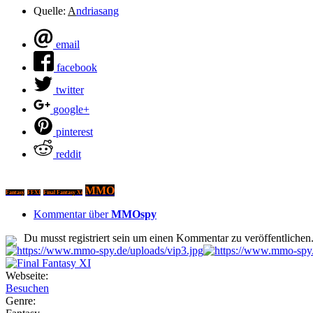
Quelle:
A
ndriasang
email
facebook
twitter
google+
pinterest
reddit
MMO
Fantasy
FFXI
Final Fantasy Xi
Kommentar über
MMOspy
Du musst registriert sein um einen Kommentar zu veröffentlichen
Webseite:
Besuchen
Genre: