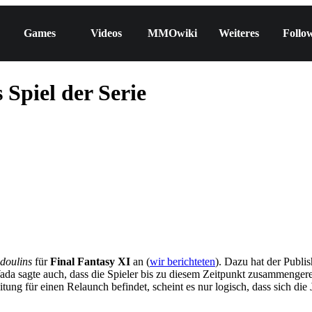
Games
Videos
MMOwiki
Weiteres
Follo
 Spiel der Serie
doulins
für
Final Fantasy XI
an (
wir berichteten
). Dazu hat der Publi
da sagte auch, dass die Spieler bis zu diesem Zeitpunkt zusammengere
eitung für einen Relaunch befindet, scheint es nur logisch, dass sich d