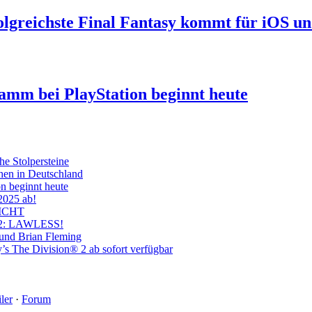
folgreichste Final Fantasy kommt für iOS u
ramm bei PlayStation beginnt heute
he Stolpersteine
hen in Deutschland
on beginnt heute
 2025 ab!
ICHT
on 2: LAWLESS!
 und Brian Fleming
’s The Division® 2 ab sofort verfügbar
ler
·
Forum