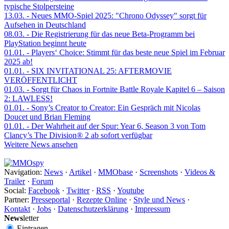
typische Stolpersteine
13.03.
- Neues MMO-Spiel 2025: "Chrono Odyssey" sorgt für
Aufsehen in Deutschland
08.03.
- Die Registrierung für das neue Beta-Programm bei
PlayStation beginnt heute
01.01.
- Players‘ Choice: Stimmt für das beste neue Spiel im Februar
2025 ab!
01.01.
- SIX INVITATIONAL 25: AFTERMOVIE
VERÖFFENTLICHT
01.03.
- Sorgt für Chaos in Fortnite Battle Royale Kapitel 6 – Saison
2: LAWLESS!
01.01.
- Sony’s Creator to Creator: Ein Gespräch mit Nicolas
Doucet und Brian Fleming
01.01.
- Der Wahrheit auf der Spur: Year 6, Season 3 von Tom
Clancy’s The Division® 2 ab sofort verfügbar
Weitere News ansehen
Navigation:
News
·
Artikel
·
MMObase
·
Screenshots
·
Videos &
Trailer
·
Forum
Social:
Facebook
·
Twitter
·
RSS
·
Youtube
Partner:
Presseportal
·
Rezepte Online
·
Style und News
·
Kontakt
·
Jobs
·
Datenschutzerklärung
·
Impressum
News
letter
Eintragen