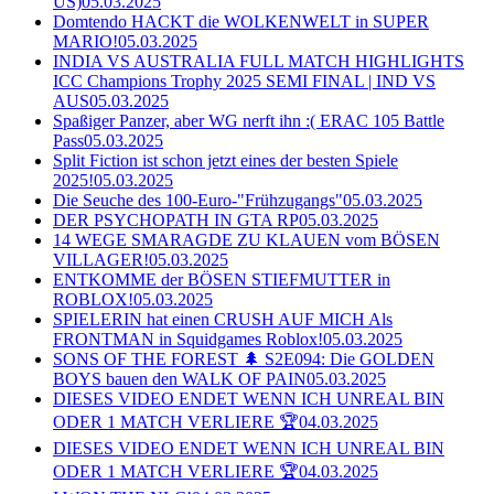
US)
05.03.2025
Domtendo HACKT die WOLKENWELT in SUPER
MARIO!
05.03.2025
INDIA VS AUSTRALIA FULL MATCH HIGHLIGHTS
ICC Champions Trophy 2025 SEMI FINAL | IND VS
AUS
05.03.2025
Spaßiger Panzer, aber WG nerft ihn :( ERAC 105 Battle
Pass
05.03.2025
Split Fiction ist schon jetzt eines der besten Spiele
2025!
05.03.2025
Die Seuche des 100-Euro-"Frühzugangs"
05.03.2025
DER PSYCHOPATH IN GTA RP
05.03.2025
14 WEGE SMARAGDE ZU KLAUEN vom BÖSEN
VILLAGER!
05.03.2025
ENTKOMME der BÖSEN STIEFMUTTER in
ROBLOX!
05.03.2025
SPIELERIN hat einen CRUSH AUF MICH Als
FRONTMAN in Squidgames Roblox!
05.03.2025
SONS OF THE FOREST 🌲 S2E094: Die GOLDEN
BOYS bauen den WALK OF PAIN
05.03.2025
DIESES VIDEO ENDET WENN ICH UNREAL BIN
ODER 1 MATCH VERLIERE 🏆
04.03.2025
DIESES VIDEO ENDET WENN ICH UNREAL BIN
ODER 1 MATCH VERLIERE 🏆
04.03.2025