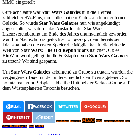
Gute acht Jahre war
Star Wars Galaxies
nun die Heimat
zahlreicher SW-Fans, doch alles hat ein Ende - auch in der fernen
Galaxie. So wurde
Star Wars Galaxies
nun wie angekündigt
abgeschaltet, was durch das Auslaufen der Star Wars
Lizenzvereinbarung am Ende des Jahres unumgänglich geworden
war. Für Nachschub ist jedoch schon gesorgt, denn bereits seit
Dienstag haben die ersten Spieler die Möglichkeit in die virtuelle
Welt von
Star Wars: The Old Republic
abzutauchen. Ob es
BioWare wohl gelingt, in die Fußstapfen von
Star Wars Galaxies
zu treten? Wir sind gespannt.
Um
Star Wars Galaxies
gebührend zu Grabe zu tragen, wurden die
vergangenen Tage mit den unterschiedlichsten Events gefeiert. So
konnte man zum Beispiel Jabba the Hutt bei der Sarlacc-Grube auf
dem Wüstenplaneten Tatoonie besuchen.
EMAIL
FACEBOOK
TWITTER
GOOGLE+
PINTEREST
REDDIT
MMO
News
Abschaltung
Eingestellt
Star Wars Galaxies
Star
Wars: The Old Republic
SWG
SWTOR