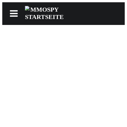
News
Reviews
Games
Videos
MMOwiki