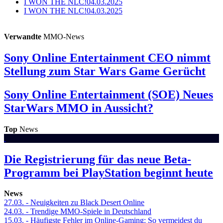
I WON THE NLC!
04.03.2025
I WON THE NLC!
04.03.2025
Verwandte
MMO-News
Sony Online Entertainment
CEO nimmt
Stellung zum Star Wars Game Gerücht
Sony Online Entertainment (SOE)
Neues
StarWars MMO in Aussicht?
Top
News
Die Registrierung für das neue Beta-
Programm bei PlayStation beginnt heute
News
27.03.
- Neuigkeiten zu Black Desert Online
24.03.
- Trendige MMO-Spiele in Deutschland
15.03.
- Häufigste Fehler im Online-Gaming: So vermeidest du