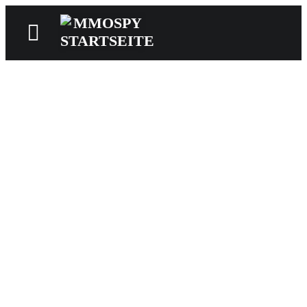
News
Reviews
Games
Videos
MMOwiki