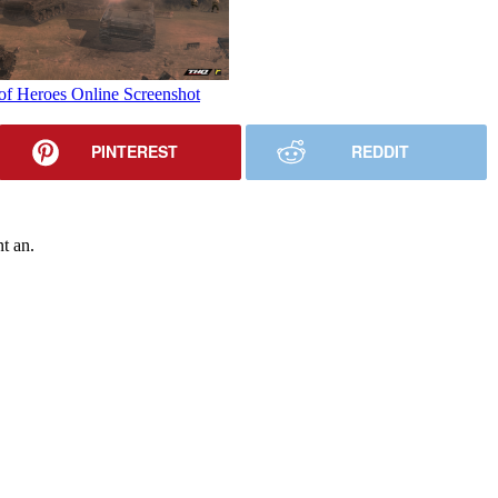
PINTEREST
REDDIT
t an.