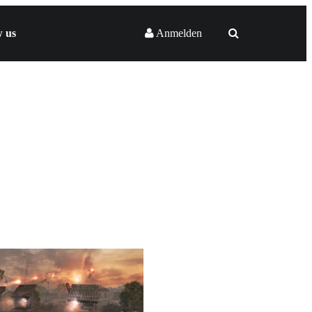
w us
Anmelden