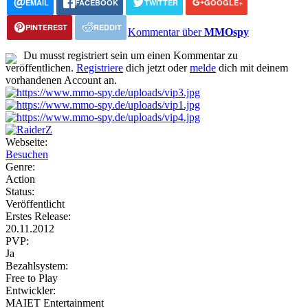
EMAIL
FACEBOOK
TWITTER
GOOGLE+
PINTEREST
REDDIT
Kommentar über
MMOspy
Du musst registriert sein um einen Kommentar zu
veröffentlichen.
Registriere
dich jetzt oder
melde
dich mit deinem
vorhandenen Account an.
Webseite:
Besuchen
Genre:
Action
Status:
Veröffentlicht
Erstes Release:
20.11.2012
PVP:
Ja
Bezahlsystem:
Free to Play
Entwickler:
MAIET Entertainment