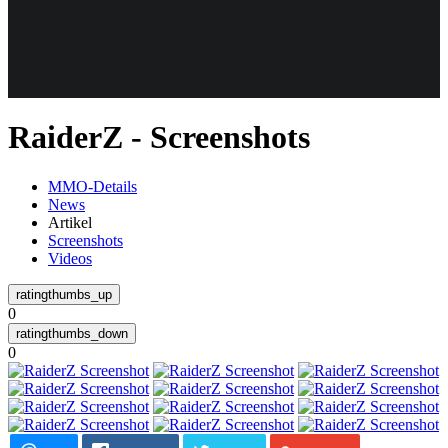
Weiteres
RaiderZ - Screenshots
Follow us
MMO-Details
News
Artikel
Screenshots
Videos
0
Anmelden
0