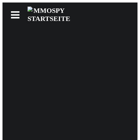
News
Reviews
Games
Videos
MMOwiki