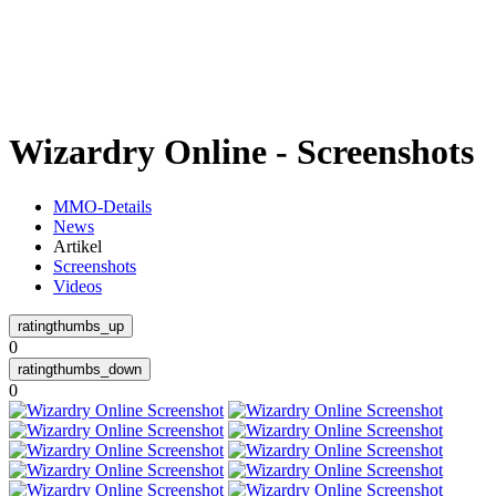
Weiteres
Wizardry Online - Screenshots
Follow us
MMO-Details
News
Artikel
Screenshots
Videos
0
Anmelden
0