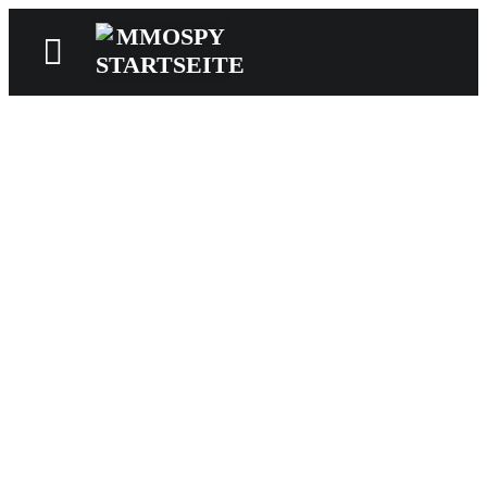
News
Reviews
Games
Videos
MMOwiki