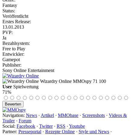
Fantasy
Status:
Veröffentlicht
Erstes Release:
13.01.2013
PVP:
Ja
Bezahlsystem:
Free to Play
Entwickler:
Gamepot
Publisher:
Sony Online Entertainment
Wizardry Online
MMOspy
71
100
User
Spielwertung
71%
Navigation:
News
·
Artikel
·
MMObase
·
Screenshots
·
Videos &
Trailer
·
Forum
Social:
Facebook
·
Twitter
·
RSS
·
Youtube
Partner:
Presseportal
·
Rezepte Online
·
Style und News
·