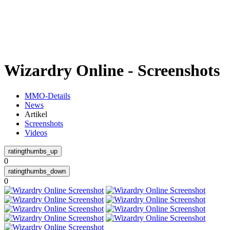
Weiteres
Wizardry Online - Screenshots
Follow us
MMO-Details
News
Artikel
Screenshots
Videos
0
Anmelden
0