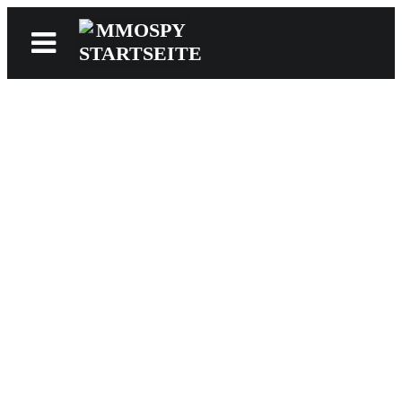
News
Reviews
Games
Videos
MMOwiki