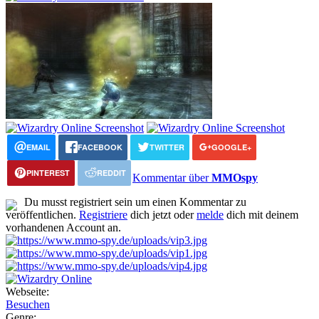
EMAIL
FACEBOOK
TWITTER
GOOGLE+
PINTEREST
REDDIT
Kommentar über
MMOspy
Du musst registriert sein um einen Kommentar zu
veröffentlichen.
Registriere
dich jetzt oder
melde
dich mit deinem
vorhandenen Account an.
Webseite:
Besuchen
Genre: