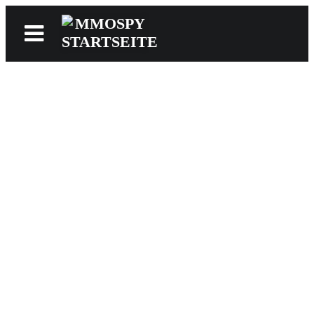
News
Reviews
Games
Videos
MMOwiki