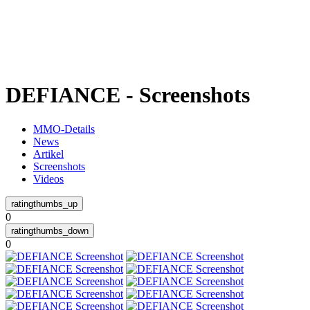
Weiteres
DEFIANCE - Screenshots
Follow us
MMO-Details
News
Artikel
Screenshots
Videos
0
Anmelden
0