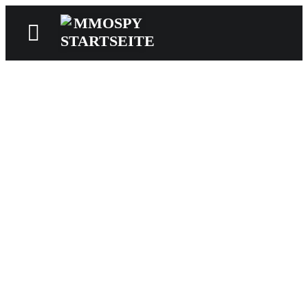
News
Reviews
Games
Videos
MMOwiki