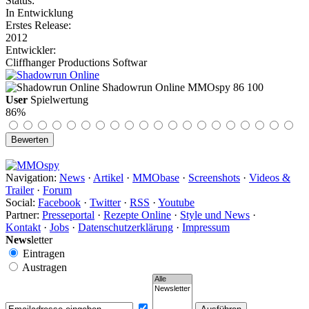
Status:
In Entwicklung
Erstes Release:
2012
Entwickler:
Cliffhanger Productions Softwar
Shadowrun Online
MMOspy
86
100
User
Spielwertung
86%
Navigation:
News
·
Artikel
·
MMObase
·
Screenshots
·
Videos &
Trailer
·
Forum
Social:
Facebook
·
Twitter
·
RSS
·
Youtube
Partner:
Presseportal
·
Rezepte Online
·
Style und News
·
Kontakt
·
Jobs
·
Datenschutzerklärung
·
Impressum
News
letter
Eintragen
Austragen