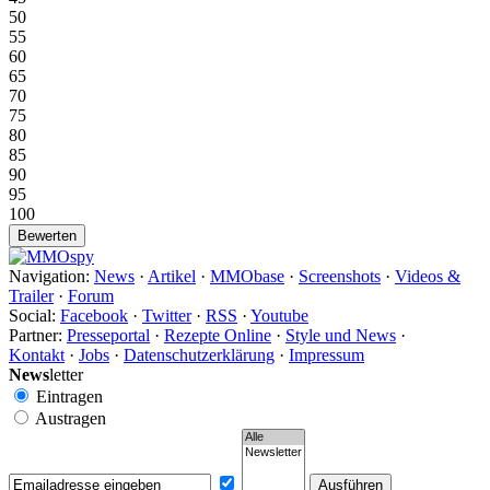
50
55
60
65
70
75
80
85
90
95
100
Navigation:
News
·
Artikel
·
MMObase
·
Screenshots
·
Videos &
Trailer
·
Forum
Social:
Facebook
·
Twitter
·
RSS
·
Youtube
Partner:
Presseportal
·
Rezepte Online
·
Style und News
·
Kontakt
·
Jobs
·
Datenschutzerklärung
·
Impressum
News
letter
Eintragen
Austragen