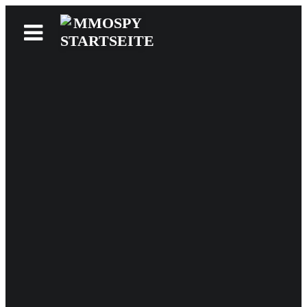
News
Reviews
Games
Videos
MMOwiki