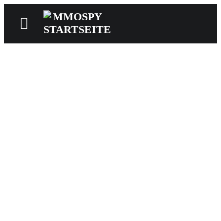
News
Reviews
Games
Videos
MMOwiki