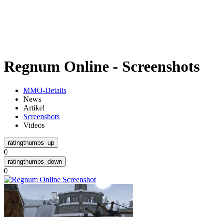
Weiteres
Regnum Online - Screenshots
Follow us
MMO-Details
News
Artikel
Screenshots
Videos
0
Anmelden
0