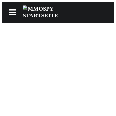
News
Reviews
Games
Videos
MMOwiki