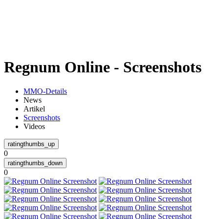
Weiteres
Regnum Online - Screenshots
Follow us
MMO-Details
News
Artikel
Screenshots
Videos
0
Anmelden
0