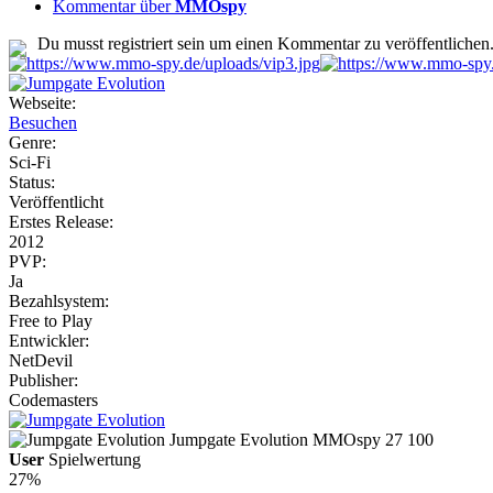
Kommentar über
MMOspy
Du musst registriert sein um einen Kommentar zu veröffentlichen
Webseite:
Besuchen
Genre:
Sci-Fi
Status:
Veröffentlicht
Erstes Release:
2012
PVP:
Ja
Bezahlsystem:
Free to Play
Entwickler:
NetDevil
Publisher:
Codemasters
Jumpgate Evolution
MMOspy
27
100
User
Spielwertung
27%