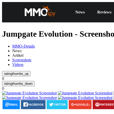
News
Reviews
Jumpgate Evolution - Screensho
MMO-Details
News
Artikel
Screenshots
Videos
0
0
EMAIL
FACEBOOK
TWITTER
GOOGLE+
PINTERES