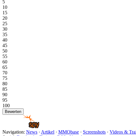
5
10
15
20
25
30
35
40
45
50
55
60
65
70
75
80
85
90
95
100
Navigation:
News
·
Artikel
·
MMObase
·
Screenshots
·
Videos & Trai