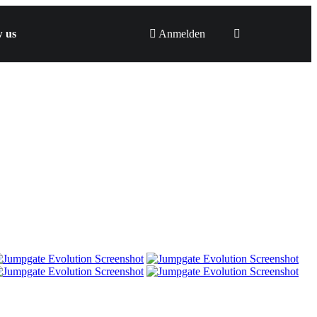
w us
Anmelden