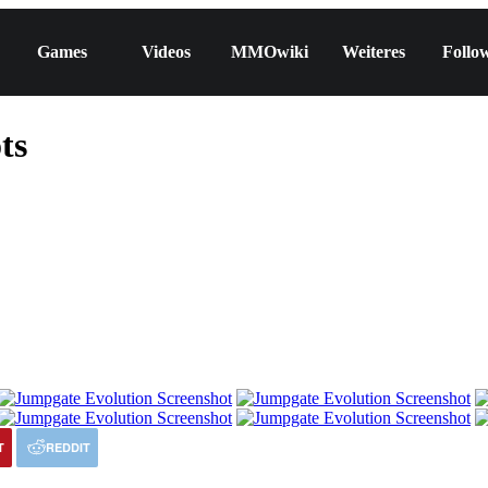
Games
Videos
MMOwiki
Weiteres
Follo
ts
T
REDDIT