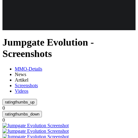
Weiteres
Jumpgate Evolution -
Follow us
Screenshots
MMO-Details
News
Artikel
Screenshots
Videos
Anmelden
0
0