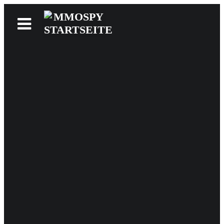
News
Reviews
Games
Videos
MMOwiki