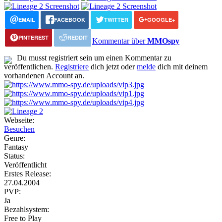
EMAIL
FACEBOOK
TWITTER
GOOGLE+
PINTEREST
REDDIT
Kommentar über
MMOspy
Du musst registriert sein um einen Kommentar zu
veröffentlichen.
Registriere
dich jetzt oder
melde
dich mit deinem
vorhandenen Account an.
Webseite:
Besuchen
Genre:
Fantasy
Status:
Veröffentlicht
Erstes Release:
27.04.2004
PVP:
Ja
Bezahlsystem:
Free to Play