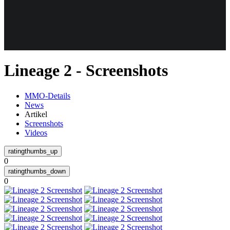
Weiteres
Lineage 2 - Screenshots
Follow us
MMO-Details
News
Artikel
Screenshots
Videos
0
Anmelden
0