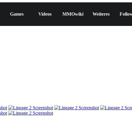
Games
Videos
MMOwiki
Weiteres
Follo