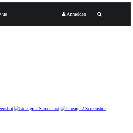
w us
Anmelden