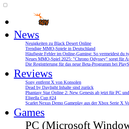
News
Neuigkeiten zu Black Desert Online
Trendige MMO-Spiele in Deutschland
Häufigste Fehler im Online-Gaming: So vermeidest du ty
Neues MMO-Spiel 2025: "Chrono Odyssey" sorgt für Au
Die Registrierung für das neue Beta-Programm bei PlayS
Reviews
Sony entfernt X von Konsolen
Dead by Daylight Inhalte sind zurück
Phantasy Star Online 2: New Genesis ab jetzt für PC un
Eligella Cup #24
Scarlet Nexus Demo Gameplay aus der Xbox Serie X Ve
Games
PC (Microsoft Windo