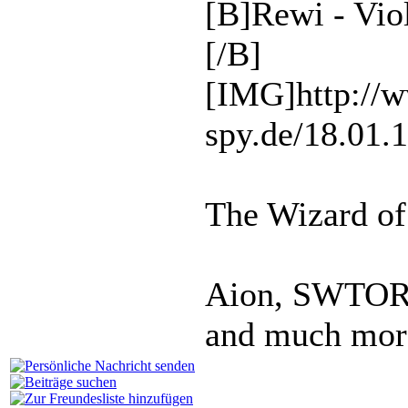
[B]Rewi - Vio
[/B]
[IMG]http://
spy.de/18.01.
The Wizard of
Aion, SWTOR,
and much more