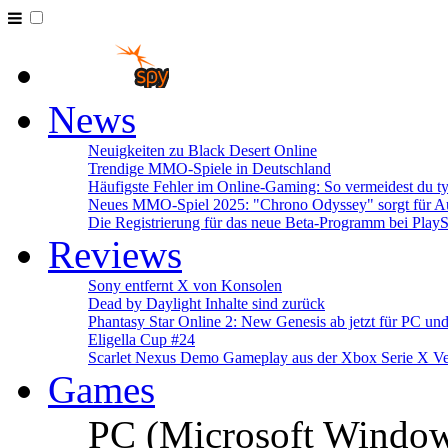
News
Neuigkeiten zu Black Desert Online
Trendige MMO-Spiele in Deutschland
Häufigste Fehler im Online-Gaming: So vermeidest du ty
Neues MMO-Spiel 2025: "Chrono Odyssey" sorgt für Au
Die Registrierung für das neue Beta-Programm bei PlayS
Reviews
Sony entfernt X von Konsolen
Dead by Daylight Inhalte sind zurück
Phantasy Star Online 2: New Genesis ab jetzt für PC un
Eligella Cup #24
Scarlet Nexus Demo Gameplay aus der Xbox Serie X Ve
Games
PC (Microsoft Windo