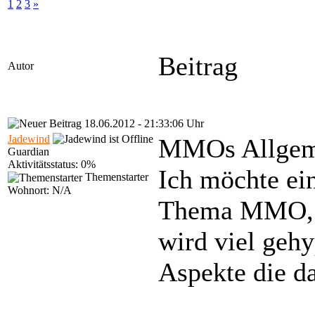
1
2
3
»
Beitrag
Autor
18.06.2012 - 21:33:06 Uhr
Jadewind
MMOs Allgeme
Guardian
Aktivitätsstatus: 0%
Ich möchte ein
Themenstarter
Wohnort: N/A
Thema MMO, Fl
wird viel gehy
Aspekte die da