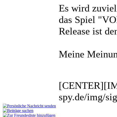
Es wird zuviel
das Spiel "VO
Release ist de
Meine Meinun
[CENTER][IM
spy.de/img/si