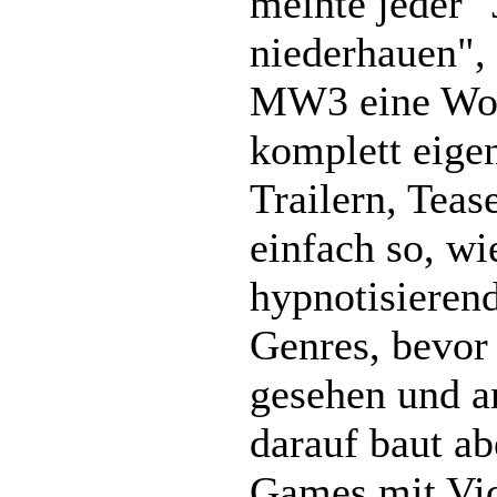
meinte jeder "
niederhauen",
MW3 eine Woch
komplett eige
Trailern, Tease
einfach so, wi
hypnotisierend
Genres, bevor
gesehen und an
darauf baut ab
Games mit Vid