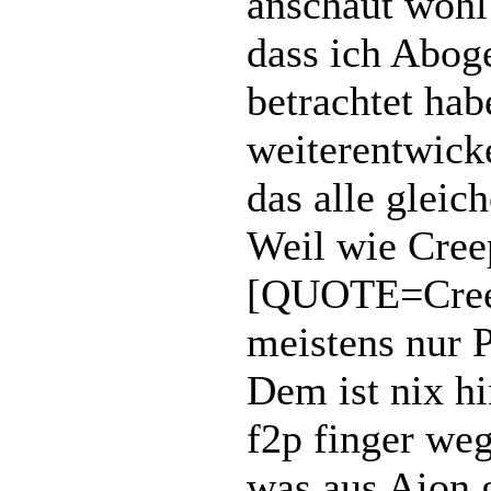
anschaut wohl 
dass ich Aboge
betrachtet hab
weiterentwicke
das alle gleic
Weil wie Cree
[QUOTE=Creep
meistens nur
Dem ist nix h
f2p finger weg
was aus Aion 