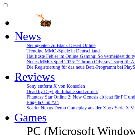
News
Neuigkeiten zu Black Desert Online
Trendige MMO-Spiele in Deutschland
Häufigste Fehler im Online-Gaming: So vermeidest du ty
Neues MMO-Spiel 2025: "Chrono Odyssey" sorgt für Au
Die Registrierung für das neue Beta-Programm bei PlayS
Reviews
Sony entfernt X von Konsolen
Dead by Daylight Inhalte sind zurück
Phantasy Star Online 2: New Genesis ab jetzt für PC un
Eligella Cup #24
Scarlet Nexus Demo Gameplay aus der Xbox Serie X Ve
Games
PC (Microsoft Windo