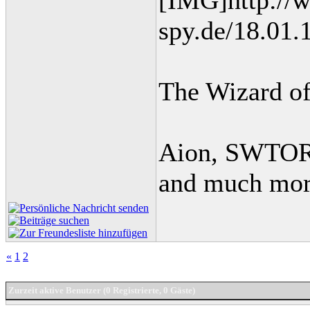
[IMG]http://
spy.de/18.01.
The Wizard o
Aion, SWTOR,
and much more
«
1
2
Zurzeit aktive Benutzer (0 Registrierte, 0 Gäste)