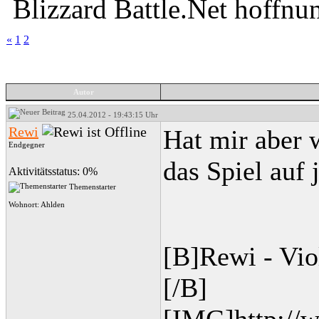
Blizzard Battle.Net hoffnun
«
1
2
Autor
25.04.2012 - 19:43:15 Uhr
Rewi
Hat mir aber 
Endgegner
das Spiel auf 
Aktivitätsstatus: 0%
Themenstarter
Wohnort: Ahlden
[B]Rewi - Vio
[/B]