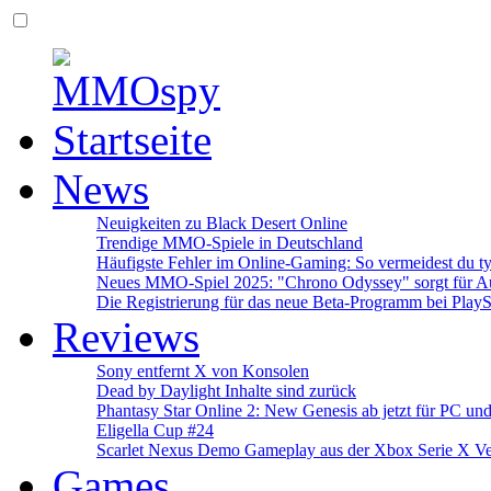
News
Neuigkeiten zu Black Desert Online
Trendige MMO-Spiele in Deutschland
Häufigste Fehler im Online-Gaming: So vermeidest du ty
Neues MMO-Spiel 2025: "Chrono Odyssey" sorgt für Au
Die Registrierung für das neue Beta-Programm bei PlayS
Reviews
Sony entfernt X von Konsolen
Dead by Daylight Inhalte sind zurück
Phantasy Star Online 2: New Genesis ab jetzt für PC un
Eligella Cup #24
Scarlet Nexus Demo Gameplay aus der Xbox Serie X Ve
Games