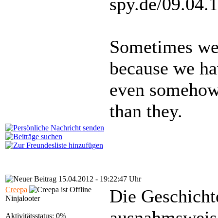
spy.de/09.04.
Sometimes we 
because we hav
even somehow 
than they.
15.04.2012 - 19:22:47 Uhr
Creepa
Die Geschichte
Ninjalooter
ausnahmsweis
Aktivitätsstatus: 0%