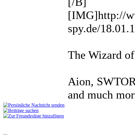
[/B]
[IMG]http://
spy.de/18.01.
The Wizard of
Aion, SWTOR,
and much more