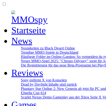
News
Neuigkeiten zu Black Desert Online
Trendige MMO-Spiele in Deutschland
Häufigste Fehler im Online-Gaming: So vermeidest du ty
Neues MMO-Spiel 2025: "Chrono Odyssey" sorgt für Au
Die Registrierung für das neue Beta-Programm bei PlayS
Reviews
Sony entfernt X von Konsolen
Dead by Daylight Inhalte sind zurück
Phantasy Star Online 2: New Genesis ab jetzt für PC un
Eligella Cup #24
Scarlet Nexus Demo Gameplay aus der Xbox Serie X Ve
Games