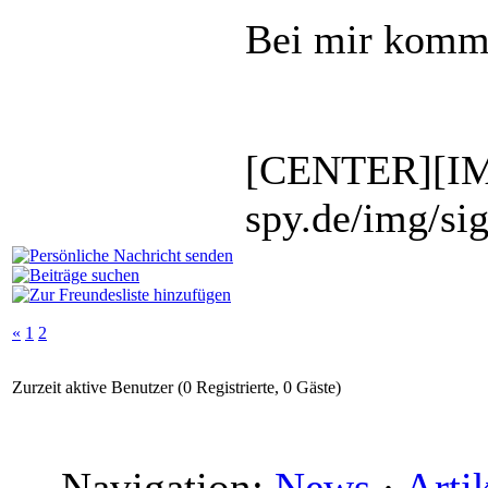
Bei mir kommt
[CENTER][IM
spy.de/img/si
«
1
2
Zurzeit aktive Benutzer (0 Registrierte, 0 Gäste)
Navigation:
News
·
Arti