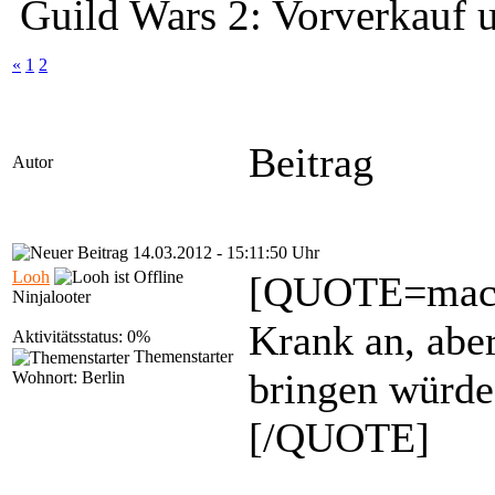
Guild Wars 2: Vorverkauf 
«
1
2
Beitrag
Autor
14.03.2012 - 15:11:50 Uhr
Looh
[QUOTE=macnis
Ninjalooter
Krank an, abe
Aktivitätsstatus: 0%
Themenstarter
bringen würde
Wohnort: Berlin
[/QUOTE]