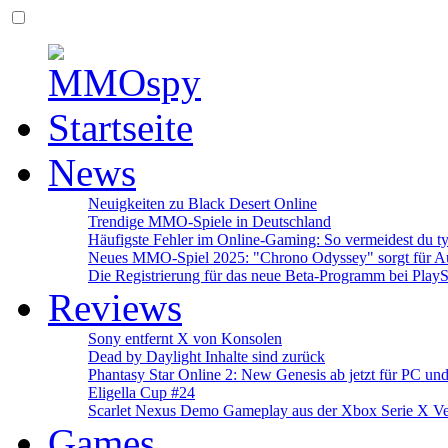
News
Neuigkeiten zu Black Desert Online
Trendige MMO-Spiele in Deutschland
Häufigste Fehler im Online-Gaming: So vermeidest du ty
Neues MMO-Spiel 2025: "Chrono Odyssey" sorgt für Au
Die Registrierung für das neue Beta-Programm bei PlayS
Reviews
Sony entfernt X von Konsolen
Dead by Daylight Inhalte sind zurück
Phantasy Star Online 2: New Genesis ab jetzt für PC un
Eligella Cup #24
Scarlet Nexus Demo Gameplay aus der Xbox Serie X Ve
Games