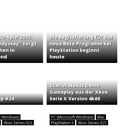
-Spiel 2025:
Die Registrierung für das
Odyssey" sorgt
neue Beta-Programm bei
hen in
PlayStation beginnt
and
heute
Scarlet Nexus Demo
Gameplay aus der Xbox
up #24
Serie X Version 4k60
ft Windows)
PC (Microsoft Windows)
Mac
5
Xbox Series X|S
PlayStation 5
Xbox Series X|S