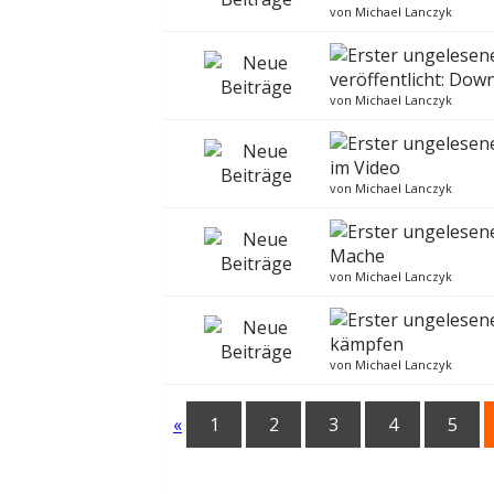
von
Michael Lanczyk
veröffentlicht: Dow
von
Michael Lanczyk
im Video
von
Michael Lanczyk
Mache
von
Michael Lanczyk
kämpfen
von
Michael Lanczyk
«
1
2
3
4
5
Zurzeit aktive Benutzer (0 Registrierte, 0 Gä