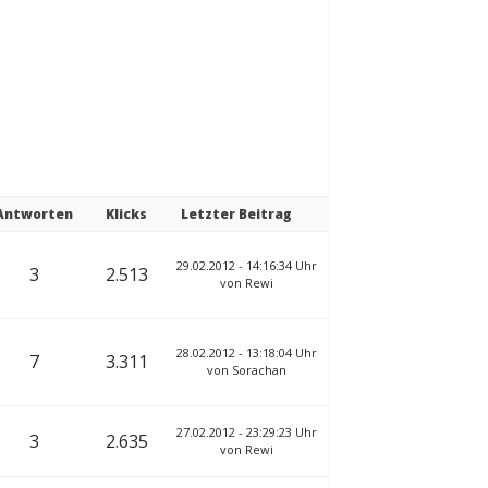
Antworten
Klicks
Letzter Beitrag
29.02.2012 - 14:16:34 Uhr
3
2.513
von
Rewi
28.02.2012 - 13:18:04 Uhr
7
3.311
von
Sorachan
27.02.2012 - 23:29:23 Uhr
3
2.635
von
Rewi