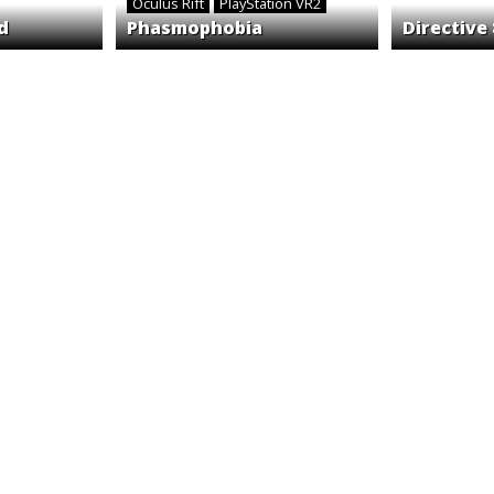
Oculus Rift
PlayStation VR2
d
Phasmophobia
Directive