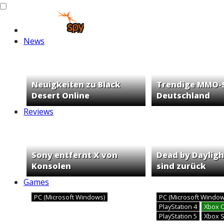
News
Neuigkeiten zu Black
Trendige MMO-S
Desert Online
Deutschland
Reviews
Sony entfernt X von
Dead by Dayligh
Konsolen
sind zurück
Games
PC (Microsoft Windows)
PC (Microsoft Windo
PlayStation 4
Xbox 
PlayStation 5
Xbox S