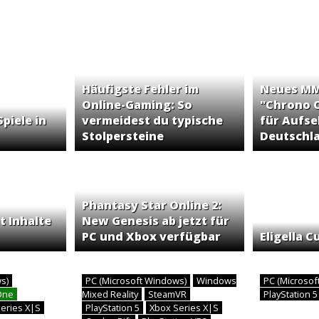
Häufigste Fehler im
Neues MMO
Online-Gaming: So
"Chrono 
piele in
vermeidest du typische
für Aufse
Stolpersteine
Deutschl
Phantasy Star Online 2:
t Inhalte
New Genesis ab jetzt für
PC und Xbox verfügbar
Eligella C
ws)
PC (Microsoft Windows)
Windows
PC (Microso
One
Mixed Reality
SteamVR
PlayStation 
eries X|S
PlayStation 5
Xbox Series X|S