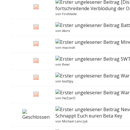
[Dis
fortschreitende Verblödung der 
von
Fireblade
Batt
von
Akiro
Min
von
macnish
SWT
von
Rewi
Warf
von
badSpy
War
von
HaZzarD
Nev
Schnappt Euch euren Beta Key
von
Michael Lanczyk