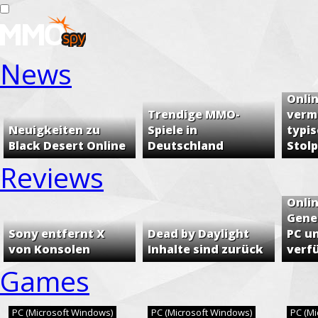
News
Häufi
Onli
Trendige MMO-
verm
Neuigkeiten zu
Spiele in
typi
Black Desert Online
Deutschland
Stol
Reviews
Phan
Onli
Genes
Sony entfernt X
Dead by Daylight
PC u
von Konsolen
Inhalte sind zurück
verf
Games
PC (Microsoft Windows)
PC (Microsoft Windows)
PC (M