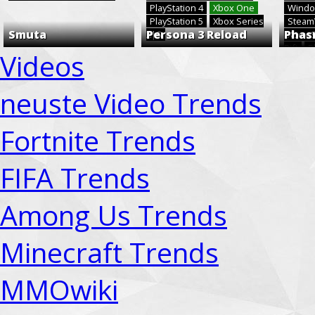
PlayStation 4
Xbox One
Windo
PlayStation 5
Xbox Series
Stea
Smuta
Persona 3 Reload
Phas
X|S
Xbox 
Rift
P
Videos
neuste Video Trends
Fortnite Trends
FIFA Trends
Among Us Trends
Minecraft Trends
MMOwiki