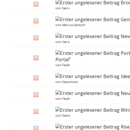
Bro
von
Isaru
Gen
von
Marcus Jäntsch
Nev
von
Isaru
Port
Portal³
von
Flash
Idee
von
Hasumoto
Neu
von
Flash
Wird
von
Daho
Rise