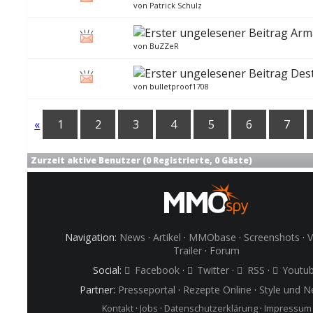
von
Patrick Schulz
Arm
von
BuZZeR
Des
von
bulletproof1708
«
1
2
3
4
5
6
7
Zurzeit aktive Benutzer (0 Registrierte, 0 Gäste)
Navigation:
News
·
Artikel
·
MMObase
·
Screenshots
·
V
Trailer
·
Forum
Social:
Facebook
·
Twitter
·
RSS
·
Youtu
Partner:
Presseportal
·
Rezepte Online
·
Style und 
Kontakt
·
Jobs
·
Datenschutzerklärung
·
Impressum