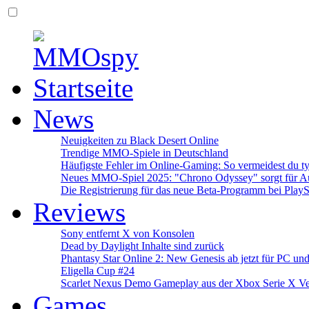
News
Neuigkeiten zu Black Desert Online
Trendige MMO-Spiele in Deutschland
Häufigste Fehler im Online-Gaming: So vermeidest du ty
Neues MMO-Spiel 2025: "Chrono Odyssey" sorgt für Au
Die Registrierung für das neue Beta-Programm bei PlayS
Reviews
Sony entfernt X von Konsolen
Dead by Daylight Inhalte sind zurück
Phantasy Star Online 2: New Genesis ab jetzt für PC un
Eligella Cup #24
Scarlet Nexus Demo Gameplay aus der Xbox Serie X Ve
Games