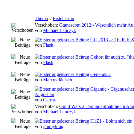
Thema
/
Erstellt von
Verschoben:
Gamescom 2012 - Wesentlich mehr Auss
von
Michael Lanczyk
GC 2013 -> QUICK 
von
Flash
Gehört ihr auch zu "th
von
Flash
Generals 2
von
Marcus Jäntsch
Gigantic - Gigantische
August an
von
Carosu
Verschoben:
Guild Wars 2 - Soundaufnahme im Ato
von
Michael Lanczyk
H1Z1 - Lohnt sich ein
von
jimmyking