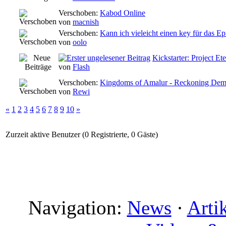
Verschoben:
Kabod Online
von
macnish
Verschoben:
Kann ich vieleicht einen key für das 
von
oolo
Kickstarter: Project Et
von
Flash
Verschoben:
Kingdoms of Amalur - Reckoning De
von
Rewi
«
1
2
3
4
5
6
7
8
9
10
»
Zurzeit aktive Benutzer (0 Registrierte, 0 Gäste)
Navigation:
News
·
Arti