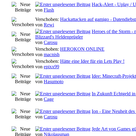
Hack-Alert - Uplay / U
von
Flash
Verschoben:
Hackattacken auf gamigo - Datendiebsta
von
Rewi
Heroes of the Storm - 
Blizzard's Heldenprügler
von
Carosu
Verschoben:
HEROKON ONLINE
von
macnish
Verschoben:
Hätte eine Idee für ein Lets Play !
von
epixx99
Idee: Minecraft-Projekt
von
Hasumoto
In Zukunft Echtgeld 
von
Cage
Ion - Eine Neuheit de
von
Carosu
Jede Art von Games gü
von
Nikolausman