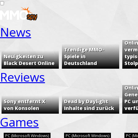
News
Häufi
Onli
Trendige MMO-
verm
Neuigkeiten zu
Spiele in
typi
Black Desert Online
Deutschland
Stol
Reviews
Phan
Onli
Genes
Sony entfernt X
Dead by Daylight
PC u
von Konsolen
Inhalte sind zurück
verf
Games
PC (Microsoft Windows)
PC (Microsoft Windows)
PC (M