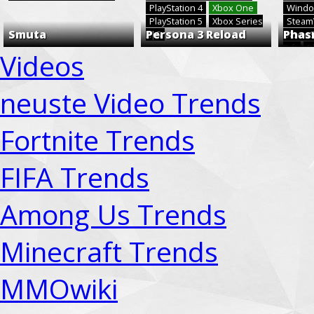
PlayStation 4
Xbox One
Windo
PlayStation 5
Xbox Series
Stea
Smuta
Persona 3 Reload
Phas
X|S
Xbox 
Rift
P
Videos
neuste Video Trends
Fortnite Trends
FIFA Trends
Among Us Trends
Minecraft Trends
MMOwiki