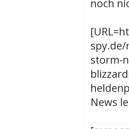
noch nic
[URL=h
spy.de/
storm-n
blizzard
heldenp
News le