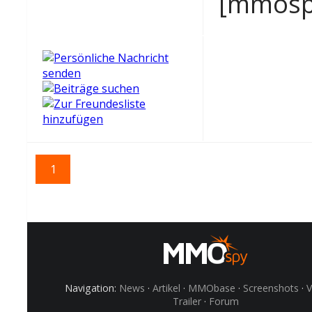
[mmosp
1
Zurzeit aktive Benutzer (0 Registrierte, 0 Gäste)
Navigation:
News
·
Artikel
·
MMObase
·
Screenshots
·
V
Trailer
·
Forum