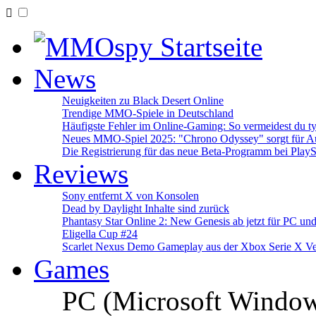
News
Neuigkeiten zu Black Desert Online
Trendige MMO-Spiele in Deutschland
Häufigste Fehler im Online-Gaming: So vermeidest du ty
Neues MMO-Spiel 2025: "Chrono Odyssey" sorgt für Au
Die Registrierung für das neue Beta-Programm bei PlayS
Reviews
Sony entfernt X von Konsolen
Dead by Daylight Inhalte sind zurück
Phantasy Star Online 2: New Genesis ab jetzt für PC un
Eligella Cup #24
Scarlet Nexus Demo Gameplay aus der Xbox Serie X Ve
Games
PC (Microsoft Windo