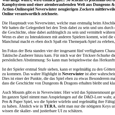
Kampfsystem und einer atemberaubenden Welt aus Dungeons & 
Action-Onlinespiel Neverwinter neugierigen Zockern mittlerweil
Online verantwortlich zeichnete.
Die Hauptstadt von Neverwinter, welche man erstmalig beim Abschlie
Wir hatten die Gelegenheit bei den Tests dabei zu sein und uns durch
die Geschichte, ohne dabei aufdringlich zu sein und vermittelt währ
Wenn es aber zu Interaktionen mit anderen Spielern kommt, wird die o
Manchmal macht es eben doch Spaß ein Themepark-Spiel zu erleben, w
Im Fokus der Beta standen vier der insgesamt fünf verfügbaren Chara
Taktische-Zauberer hinzu kam. Für mich war der Trickser-Schurke die e
persönlichen Abstimmung: So kann man beispielsweise das Herkunftsla
Ist der Spieler erstmal Stufe sieben, kann er regelmäßig zu den Götte
zu kommen. Das wahre Highlight in
Neverwinter
ist aber wahrschei
Dies ist einer der Punkte, die das Spiel eben zu etwas Besonderem mach
dass die Geschichte von Dungeons & Dragons erhalten bleibt und kla
Auch Mounts gibt es in Neverwinter. Hier wird das Spinnenmount gez
Im ganzen Spiel nimmt man Anspielungen auf die D&D-Lore wahr, auc
Pen & Paper Spiel, wo die Spieler würfeln und regelmäßig ihre Fähi
zu haben. Ähnlich wie in
TERA
, sieht man nur die nötigsten Keys u
wissen die skalier- und justierbare UI zu schätzen.