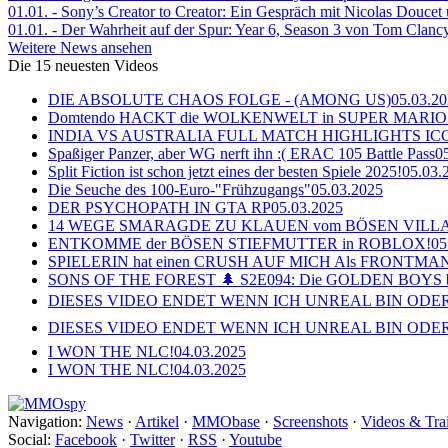
01.01.
- Sony’s Creator to Creator: Ein Gespräch mit Nicolas Doucet
01.01.
- Der Wahrheit auf der Spur: Year 6, Season 3 von Tom Clancy
Weitere News ansehen
Die 15 neuesten Videos
DIE ABSOLUTE CHAOS FOLGE - (AMONG US)
05.03.2
Domtendo HACKT die WOLKENWELT in SUPER MARIO
INDIA VS AUSTRALIA FULL MATCH HIGHLIGHTS ICC Ch
Spaßiger Panzer, aber WG nerft ihn :( ERAC 105 Battle Pass
0
Split Fiction ist schon jetzt eines der besten Spiele 2025!
05.03.
Die Seuche des 100-Euro-"Frühzugangs"
05.03.2025
DER PSYCHOPATH IN GTA RP
05.03.2025
14 WEGE SMARAGDE ZU KLAUEN vom BÖSEN VILL
ENTKOMME der BÖSEN STIEFMUTTER in ROBLOX!
05
SPIELERIN hat einen CRUSH AUF MICH Als FRONTMAN i
SONS OF THE FOREST 🌲 S2E094: Die GOLDEN BOYS 
DIESES VIDEO ENDET WENN ICH UNREAL BIN ODER
DIESES VIDEO ENDET WENN ICH UNREAL BIN ODER
I WON THE NLC!
04.03.2025
I WON THE NLC!
04.03.2025
Navigation:
News
·
Artikel
·
MMObase
·
Screenshots
·
Videos & Trai
Social:
Facebook
·
Twitter
·
RSS
·
Youtube