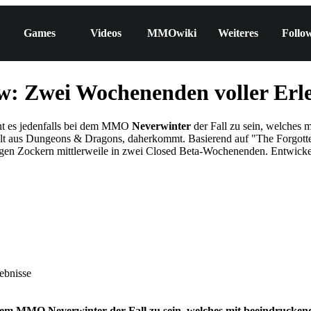
Games
Videos
MMOwiki
Weiteres
Follo
w: Zwei Wochenenden voller Erle
int es jedenfalls bei dem MMO
Neverwinter
der Fall zu sein, welches 
t aus Dungeons & Dragons, daherkommt. Basierend auf "The Forgotte
igen Zockern mittlerweile in zwei Closed Beta-Wochenenden. Entwickel
bei dem MMO Neverwinter der Fall zu sein, welches mit beeindruck