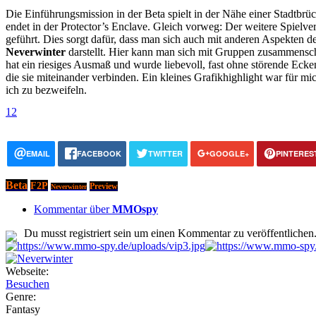
Die Einführungsmission in der Beta spielt in der Nähe einer Stadtbrü
endet in der Protector’s Enclave. Gleich vorweg: Der weitere Spielv
geführt. Dies sorgt dafür, dass man sich auch mit anderen Aspekten 
Neverwinter
darstellt. Hier kann man sich mit Gruppen zusammensch
hat ein riesiges Ausmaß und wurde liebevoll, fast ohne störende Ecke
die sie miteinander verbinden. Ein kleines Grafikhighlight war für mi
ich zu bezweifeln.
1
2
EMAIL
FACEBOOK
TWITTER
GOOGLE+
PINTERES
Beta
F2P
Preview
Neverwinter
Kommentar über
MMOspy
Du musst registriert sein um einen Kommentar zu veröffentlichen
Webseite:
Besuchen
Genre:
Fantasy