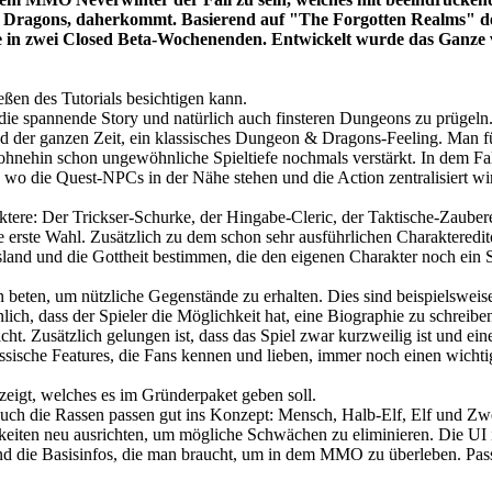
Dragons, daherkommt. Basierend auf "The Forgotten Realms" des
e in zwei Closed Beta-Wochenenden. Entwickelt wurde das Ganze v
ßen des Tutorials besichtigen kann.
 die spannende Story und natürlich auch finsteren Dungeons zu prügeln.
end der ganzen Zeit, ein klassisches Dungeon & Dragons-Feeling. Man fü
hnehin schon ungewöhnliche Spieltiefe nochmals verstärkt. In dem Fall l
o die Quest-NPCs in der Nähe stehen und die Action zentralisiert wir
ktere: Der Trickser-Schurke, der Hingabe-Cleric, der Taktische-Zaube
rste Wahl. Zusätzlich zu dem schon sehr ausführlichen Charaktereditor,
nd und die Gottheit bestimmen, die den eigenen Charakter noch ein St
rn beten, um nützliche Gegenstände zu erhalten. Dies sind beispielswei
nlich, dass der Spieler die Möglichkeit hat, eine Biographie zu schreibe
t. Zusätzlich gelungen ist, dass das Spiel zwar kurzweilig ist und eine 
ssische Features, die Fans kennen und lieben, immer noch einen wicht
eigt, welches es im Gründerpaket geben soll.
h die Rassen passen gut ins Konzept: Mensch, Halb-Elf, Elf und Zwer
gkeiten neu ausrichten, um mögliche Schwächen zu eliminieren. Die UI
nd die Basisinfos, die man braucht, um in dem MMO zu überleben. Passio