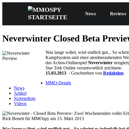
News
Reviews
Neverwinter
Closed Beta Previe
Was lange währt, wird endlich gut... So sche
Kampfsystem und einer atemberaubenden Wel
das Action-Onlinespiel
Neverwinter
neugier
Star Trek Online verantwortlich zeichnete.
15.03.2013
- Geschrieben von
Redaktion
MMO-Details
News
Artikel
Screenshots
Videos
Rick Benett für MMOspy am 15. März 2013
Was lange währt, wird endlich gut... So scheint es jedenfalls 