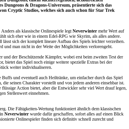
 Dungeons & Dragons-Universum, präsentierte sich das
on Cryptic Studios, welches sich auch schon für Star Trek
 Anders als klassische Onlinespiele legt
Neverwinter
mehr Wert auf
hlt sich eher wie in einem Edel-RPG wie Skyrim, als alles andere.
ässt sich der komplett lineare Aufbau des Spiels leichter verzeihen.
d und man nicht in der Weite der Möglichkeiten verlorengeht.
rer und der Beschützende Kämpfer, wobei erst beim zweiten Test der
 bietet das Spiel noch einige weitere spezielle Extras bei der
ück weiter individualiseren.
se Buffs und eventuell auch Heiltränke, um einfacher durch das Spiel
n, die seinen Charakter vorstellt und von jedem anderen einsehbar ist.
flüssige Action bietet, aber die Entwickler sehr viel Wert drauf legen,
igen Stellenwert einnehmen.
g. Die Fähigkeiten-Wertung funktioniert ähnlich dem klassischen
 in
Neverwinter
wurde dafür geschaffen, sofort alles auf einen Blick
nierte Onlinespieler finden sich definitiv schnell zurecht und