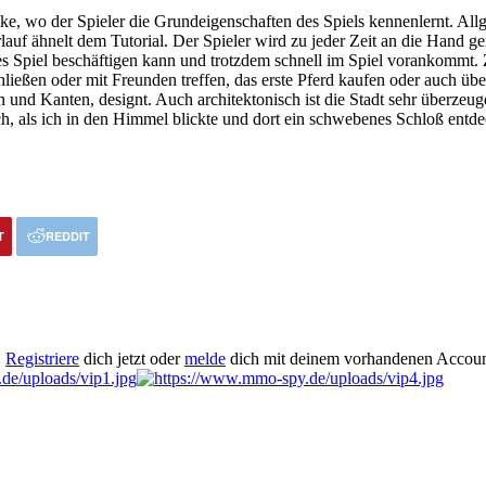
cke, wo der Spieler die Grundeigenschaften des Spiels kennenlernt. Al
erlauf ähnelt dem Tutorial. Der Spieler wird zu jeder Zeit an die Han
des Spiel beschäftigen kann und trotzdem schnell im Spiel vorankommt
ließen oder mit Freunden treffen, das erste Pferd kaufen oder auch üb
n und Kanten, designt. Auch architektonisch ist die Stadt sehr überzeu
ch, als ich in den Himmel blickte und dort ein schwebenes Schloß entdec
T
REDDIT
.
Registriere
dich jetzt oder
melde
dich mit deinem vorhandenen Accoun