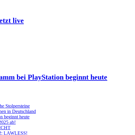
tzt live
ramm bei PlayStation beginnt heute
he Stolpersteine
hen in Deutschland
on beginnt heute
 2025 ab!
ICHT
on 2: LAWLESS!