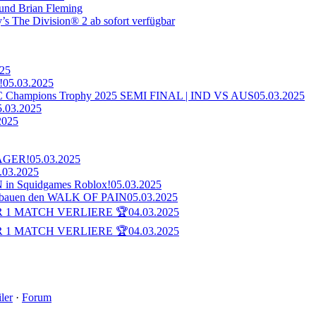
 und Brian Fleming
’s The Division® 2 ab sofort verfügbar
025
!
05.03.2025
ampions Trophy 2025 SEMI FINAL | IND VS AUS
05.03.2025
5.03.2025
2025
AGER!
05.03.2025
.03.2025
n Squidgames Roblox!
05.03.2025
bauen den WALK OF PAIN
05.03.2025
 1 MATCH VERLIERE 🏆
04.03.2025
 1 MATCH VERLIERE 🏆
04.03.2025
ler
·
Forum