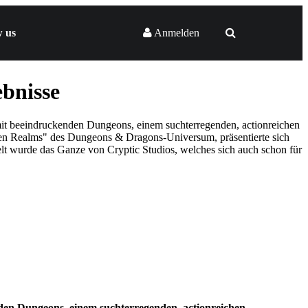
w us
Anmelden
bnisse
mit beeindruckenden Dungeons, einem suchterregenden, actionreichen
n Realms" des Dungeons & Dragons-Universum, präsentierte sich
t wurde das Ganze von Cryptic Studios, welches sich auch schon für
enden Dungeons, einem suchterregenden, actionreichen