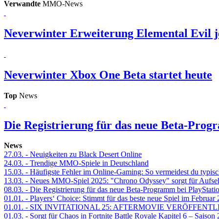
Verwandte
MMO-News
Neverwinter
Erweiterung Elemental Evil je
Neverwinter
Xbox One Beta startet heute
Top
News
Die Registrierung für das neue Beta-Prog
News
27.03.
- Neuigkeiten zu Black Desert Online
24.03.
- Trendige MMO-Spiele in Deutschland
15.03.
- Häufigste Fehler im Online-Gaming: So vermeidest du typisc
13.03.
- Neues MMO-Spiel 2025: "Chrono Odyssey" sorgt für Aufse
08.03.
- Die Registrierung für das neue Beta-Programm bei PlayStati
01.01.
- Players‘ Choice: Stimmt für das beste neue Spiel im Februar
01.01.
- SIX INVITATIONAL 25: AFTERMOVIE VERÖFFENTL
01.03.
- Sorgt für Chaos in Fortnite Battle Royale Kapitel 6 – Sais