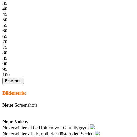
35
40
45
50
55
60
65
70
75
80
85
90
95
100
Bilderserie:
Neue
Screenshots
Neue
Videos
Neverwinter - Die Höhlen von Gauntlygrym
Neverwinter - Labyrinth der flüsternden Seelen