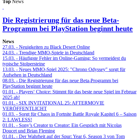
Top
News
Die Registrierung für das neue Beta-
Programm bei PlayStation beginnt heute
News
27.03.
- Neuigkeiten zu Black Desert Online
24.03.
- Trendige MMO-Spiele in Deutschland
15.03.
- Häufigste Fehler im Online-Gaming: So vermeidest du
typische Stolpersteine
13.03.
- Neues MMO-Spiel 2025: "Chrono Odyssey" sorgt für
Aufsehen in Deutschland
08.03.
- Die Registrierung für das neue Beta-Programm bei
PlayStation beginnt heute
01.01.
- Players‘ Choice: Stimmt für das beste neue Spiel im Februar
2025 ab!
01.01.
- SIX INVITATIONAL 25: AFTERMOVIE
VERÖFFENTLICHT
01.03.
- Sorgt für Chaos in Fortnite Battle Royale Kapitel 6 – Saison
2: LAWLESS!
01.01.
- Sony’s Creator to Creator: Ein Gespräch mit Nicolas
Doucet und Brian Fleming
01.01.
- Der Wahrheit auf der Spur: Year 6, Season 3 von Tom