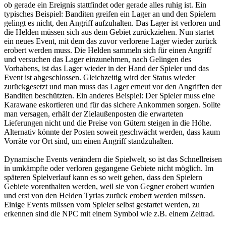
ob gerade ein Ereignis stattfindet oder gerade alles ruhig ist. Ein
typisches Beispiel: Banditen greifen ein Lager an und den Spielern
gelingt es nicht, den Angriff aufzuhalten. Das Lager ist verloren und
die Helden müssen sich aus dem Gebiet zurückziehen. Nun startet
ein neues Event, mit dem das zuvor verlorene Lager wieder zurück
erobert werden muss. Die Helden sammeln sich für einen Angriff
und versuchen das Lager einzunehmen, nach Gelingen des
Vorhabens, ist das Lager wieder in der Hand der Spieler und das
Event ist abgeschlossen. Gleichzeitig wird der Status wieder
zurückgesetzt und man muss das Lager erneut vor den Angriffen der
Banditen beschützten. Ein anderes Beispiel: Der Spieler muss eine
Karawane eskortieren und für das sichere Ankommen sorgen. Sollte
man versagen, erhält der Zielaußenposten die erwarteten
Lieferungen nicht und die Preise von Gütern steigen in die Höhe.
Alternativ könnte der Posten soweit geschwächt werden, dass kaum
Vorräte vor Ort sind, um einen Angriff standzuhalten.
Dynamische Events verändern die Spielwelt, so ist das Schnellreisen
in umkämpfte oder verloren gegangene Gebiete nicht möglich. Im
späteren Spielverlauf kann es so weit gehen, dass den Spielern
Gebiete vorenthalten werden, weil sie von Gegner erobert wurden
und erst von den Helden Tyrias zurück erobert werden müssen.
Einige Events müssen vom Spieler selbst gestartet werden, zu
erkennen sind die NPC mit einem Symbol wie z.B. einem Zeitrad.