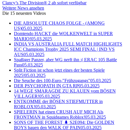
Clancy’s The Division® 2 ab sofort verfügbar
Weitere News ansehen
Die 15 neuesten Videos
DIE ABSOLUTE CHAOS FOLGE - (AMONG
US)
05.03.2025
Domtendo HACKT die WOLKENWELT in SUPER
MARIO!
05.03.2025
INDIA VS AUSTRALIA FULL MATCH HIGHLIGHTS
ICC Champions Trophy 2025 SEMI FINAL | IND VS
AUS
05.03.2025
Spaßiger Panzer, aber WG nerft ihn :( ERAC 105 Battle
Pass
05.03.2025
Split Fiction ist schon jetzt eines der besten Spiele
2025!
05.03.2025
Die Seuche des 100-Euro-"Frühzugangs"
05.03.2025
DER PSYCHOPATH IN GTA RP
05.03.2025
14 WEGE SMARAGDE ZU KLAUEN vom BÖSEN
VILLAGER!
05.03.2025
ENTKOMME der BÖSEN STIEFMUTTER in
ROBLOX!
05.03.2025
SPIELERIN hat einen CRUSH AUF MICH Als
FRONTMAN in Squidgames Roblox!
05.03.2025
SONS OF THE FOREST 🌲 S2E094: Die GOLDEN
BOYS bauen den WALK OF PAIN
05.03.2025