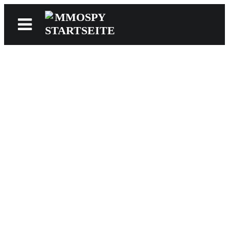
News
Reviews
Games
Videos
MMOwiki