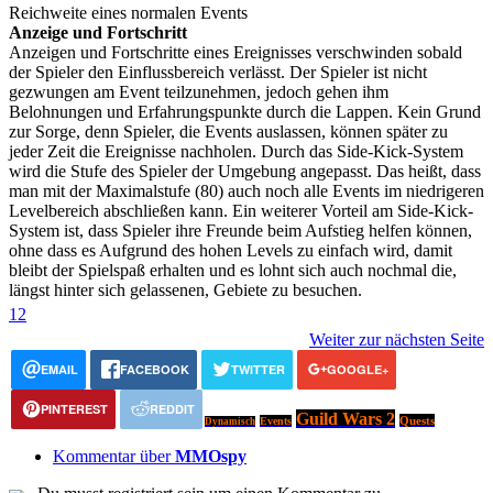
Reichweite eines normalen Events
Anzeige und Fortschritt
Anzeigen und Fortschritte eines Ereignisses verschwinden sobald
der Spieler den Einflussbereich verlässt. Der Spieler ist nicht
gezwungen am Event teilzunehmen, jedoch gehen ihm
Belohnungen und Erfahrungspunkte durch die Lappen. Kein Grund
zur Sorge, denn Spieler, die Events auslassen, können später zu
jeder Zeit die Ereignisse nachholen. Durch das Side-Kick-System
wird die Stufe des Spieler der Umgebung angepasst. Das heißt, dass
man mit der Maximalstufe (80) auch noch alle Events im niedrigeren
Levelbereich abschließen kann. Ein weiterer Vorteil am Side-Kick-
System ist, dass Spieler ihre Freunde beim Aufstieg helfen können,
ohne dass es Aufgrund des hohen Levels zu einfach wird, damit
bleibt der Spielspaß erhalten und es lohnt sich auch nochmal die,
längst hinter sich gelassenen, Gebiete zu besuchen.
1
2
Weiter zur nächsten Seite
EMAIL
FACEBOOK
TWITTER
GOOGLE+
PINTEREST
REDDIT
Guild Wars 2
Quests
Events
Dynamisch
Kommentar über
MMOspy